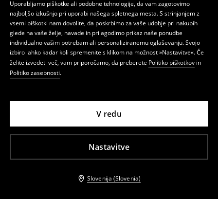
Uporabljamo piškotke ali podobne tehnologije, da vam zagotovimo
najboljšo izkušnjo pri uporabi našega spletnega mesta. S strinjanjem z
vsemi piškotki nam dovolite, da poskrbimo za vaše udobje pri nakupih
glede na vaše želje, navade in prilagodimo prikaz naše ponudbe
individualno vašim potrebam ali personaliziranemu oglaševanju. Svojo
izbiro lahko kadar koli spremenite s klikom na možnost »Nastavitve«. Če
želite izvedeti več, vam priporočamo, da preberete
Politiko piškotkov
in
Politiko zasebnosti
.
V redu
Nastavitve
Slovenija (Slovenia)