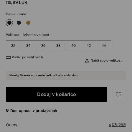
119,99
EUR
Barva
-
črna
Velikost
-
Izberite velikost
32
34
36
38
40
42
44
Vodič po velikostih
Najdi svojo velikost
Namig
Stranke so ocenile velikost kot standardno.
Dodaj v košarico
Dostopnost v prodajalnah
Ocene
4,7/5
(
283
)