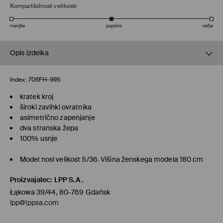
Kompatibilnost velikosti
manjše
popolno
večje
Opis izdelka
Index:
706FH-99S
kratek kroj
široki zavihki ovratnika
asimetrično zapenjanje
dva stranska žepa
100% usnje
Model nosi velikost S/36. Višina ženskega modela 180 cm
Proizvajalec
:
LPP S.A.
Łąkowa 39/44, 80-769 Gdańsk
lpp@lppsa.com