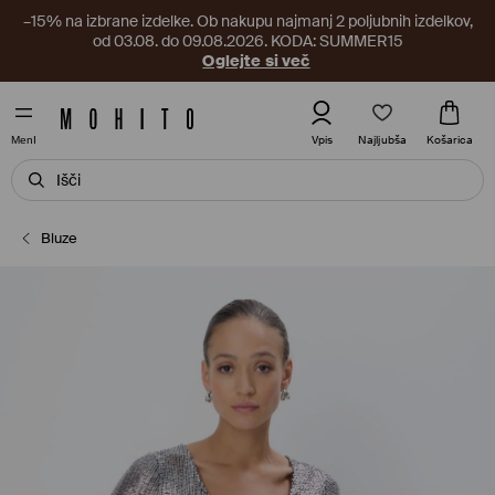
–15% na izbrane izdelke. Ob nakupu najmanj 2 poljubnih izdelkov,
od 03.08. do 09.08.2026. KODA: SUMMER15
Oglejte si več
Najljubša
Vpis
Košarica
MenI
Bluze