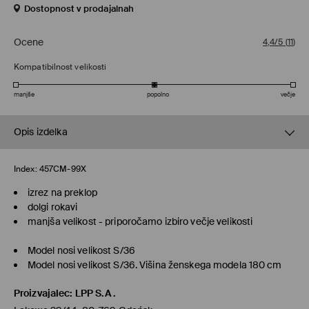
Dostopnost v prodajalnah
Ocene
4,4/5
(
11
)
Kompatibilnost velikosti
manjše
popolno
večje
Opis izdelka
Index:
457CM-99X
izrez na preklop
dolgi rokavi
manjša velikost - priporočamo izbiro večje velikosti
Model nosi velikost S/36
Model nosi velikost S/36. Višina ženskega modela 180 cm
Proizvajalec
:
LPP S.A.