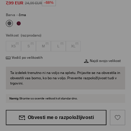
7,99
EUR
-68%
24,99
EUR
Barva
-
črna
Velikost
(razprodano)
XS
S
M
L
XL
Vodič po velikostih
Najdi svojo velikost
Ta izdelek trenutno ni na voljo na spletu. Prijavite se na obvestila in
obvestili vas bomo, ko bo na voljo. Preverite razpoložljivost tudi v
trgovini.
Namig
Stranke so ocenile velikost kot standardno.
Obvesti me o razpoložljivosti