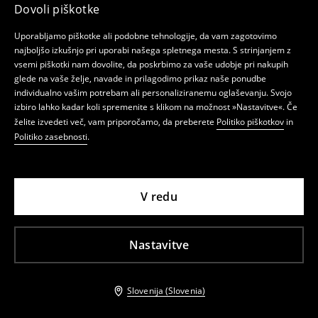
Dovoli piškotke
Uporabljamo piškotke ali podobne tehnologije, da vam zagotovimo
najboljšo izkušnjo pri uporabi našega spletnega mesta. S strinjanjem z
vsemi piškotki nam dovolite, da poskrbimo za vaše udobje pri nakupih
glede na vaše želje, navade in prilagodimo prikaz naše ponudbe
individualno vašim potrebam ali personaliziranemu oglaševanju. Svojo
izbiro lahko kadar koli spremenite s klikom na možnost »Nastavitve«. Če
želite izvedeti več, vam priporočamo, da preberete
Politiko piškotkov
in
Politiko zasebnosti
.
V redu
Nastavitve
Slovenija (Slovenia)