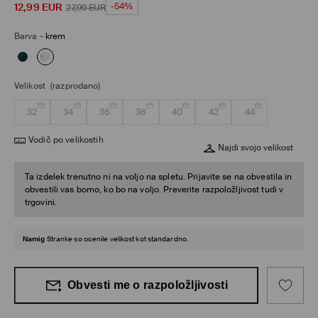
12,99
EUR
-54%
27,99
EUR
Barva
-
krem
Velikost
(razprodano)
32
34
36
38
40
42
44
Vodič po velikostih
Najdi svojo velikost
Ta izdelek trenutno ni na voljo na spletu. Prijavite se na obvestila in
obvestili vas bomo, ko bo na voljo. Preverite razpoložljivost tudi v
trgovini.
Namig
Stranke so ocenile velikost kot standardno.
Obvesti me o razpoložljivosti