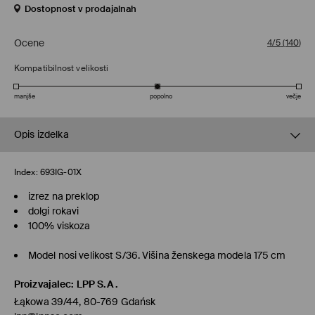
Dostopnost v prodajalnah
Ocene
4/5
(
140
)
Kompatibilnost velikosti
manjše
popolno
večje
Opis izdelka
Index:
693IG-01X
izrez na preklop
dolgi rokavi
100% viskoza
Model nosi velikost S/36. Višina ženskega modela 175 cm
Proizvajalec
:
LPP S.A.
Łąkowa 39/44, 80-769 Gdańsk