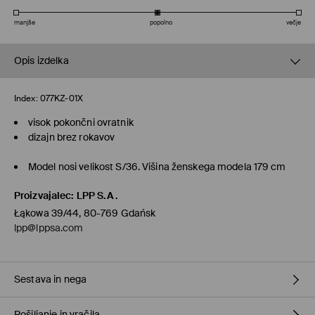
manjše
popolno
večje
Opis izdelka
Index:
077KZ-01X
visok pokončni ovratnik
dizajn brez rokavov
Model nosi velikost S/36. Višina ženskega modela 179 cm
Proizvajalec
:
LPP S.A.
Łąkowa 39/44, 80-769 Gdańsk
lpp@lppsa.com
Sestava in nega
Pošiljanje in vračila