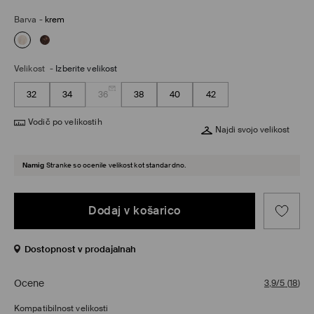
Barva
-
krem
Velikost
-
Izberite velikost
32
34
36
38
40
42
Vodič po velikostih
Najdi svojo velikost
Namig
Stranke so ocenile velikost kot standardno.
Dodaj v košarico
Dostopnost v prodajalnah
Ocene
3,9/5
(
18
)
Kompatibilnost velikosti