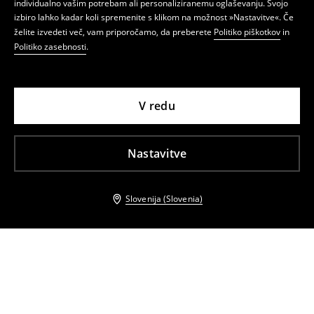
individualno vašim potrebam ali personaliziranemu oglaševanju. Svojo
izbiro lahko kadar koli spremenite s klikom na možnost »Nastavitve«. Če
želite izvedeti več, vam priporočamo, da preberete
Politiko piškotkov
in
Politiko zasebnosti
.
V redu
Nastavitve
Slovenija (Slovenia)