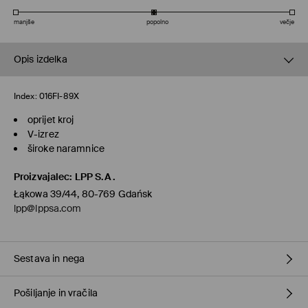
manjše
popolno
večje
Opis izdelka
Index:
016FI-89X
oprijet kroj
V-izrez
široke naramnice
Proizvajalec
:
LPP S.A.
Łąkowa 39/44, 80-769 Gdańsk
lpp@lppsa.com
Sestava in nega
Pošiljanje in vračila
95% POLIESTER, 5% ELASTAN