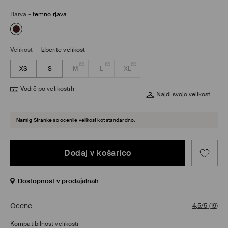
Barva
-
temno rjava
Velikost
-
Izberite velikost
XS
S
M
L
XL
Vodič po velikostih
Najdi svojo velikost
Namig
Stranke so ocenile velikost kot standardno.
Dodaj v košarico
Dostopnost v prodajalnah
Ocene
4,5/5
(
19
)
Kompatibilnost velikosti