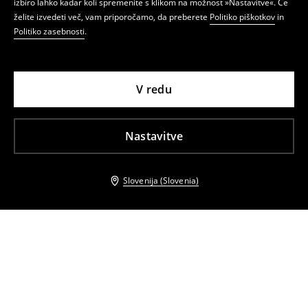
izbiro lahko kadar koli spremenite s klikom na možnost »Nastavitve«. Če
želite izvedeti več, vam priporočamo, da preberete
Politiko piškotkov
in
Politiko zasebnosti
.
V redu
Nastavitve
Slovenija (Slovenia)