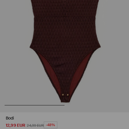
Bodi
12,99
EUR
-48%
24,99
EUR