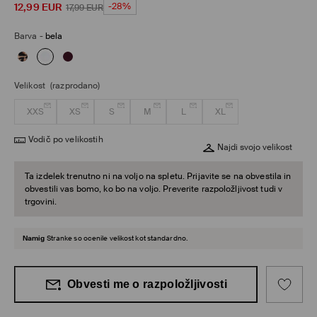
12,99
EUR
-28%
17,99
EUR
Barva
-
bela
Velikost
(razprodano)
XXS
XS
S
M
L
XL
Vodič po velikostih
Najdi svojo velikost
Ta izdelek trenutno ni na voljo na spletu. Prijavite se na obvestila in
obvestili vas bomo, ko bo na voljo. Preverite razpoložljivost tudi v
trgovini.
Namig
Stranke so ocenile velikost kot standardno.
Obvesti me o razpoložljivosti