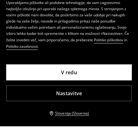
Uporabljamo piškotke ali podobne tehnologije, da vam zagotovimo
najboljšo izkušnjo pri uporabi našega spletnega mesta. S strinjanjem z
vsemi piškotki nam dovolite, da poskrbimo za vaše udobje pri nakupih
glede na vaše želje, navade in prilagodimo prikaz naše ponudbe
individualno vašim potrebam ali personaliziranemu oglaševanju. Svojo
izbiro lahko kadar koli spremenite s klikom na možnost »Nastavitve«. Če
želite izvedeti več, vam priporočamo, da preberete
Politiko piškotkov
in
Politiko zasebnosti
.
V redu
Nastavitve
Slovenija (Slovenia)