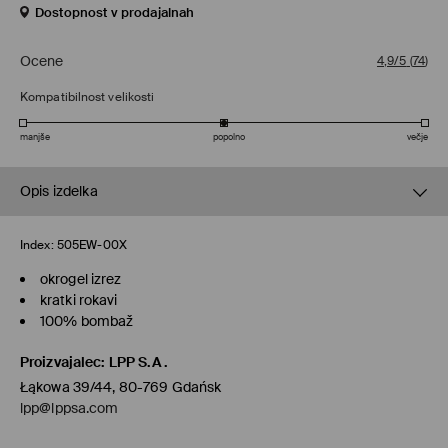
Dostopnost v prodajalnah
Ocene
4,9/5
(
74
)
Kompatibilnost velikosti
manjše
popolno
večje
Opis izdelka
Index:
505EW-00X
okrogel izrez
kratki rokavi
100% bombaž
Proizvajalec
:
LPP S.A.
Łąkowa 39/44, 80-769 Gdańsk
lpp@lppsa.com