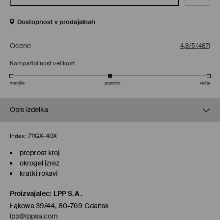
Dostopnost v prodajalnah
Ocene
4,8/5
(
487
)
Kompatibilnost velikosti
manjše
popolno
večje
Opis izdelka
Index:
711GX-40X
preprost kroj
okrogel izrez
kratki rokavi
Proizvajalec
:
LPP S.A.
Łąkowa 39/44, 80-769 Gdańsk
lpp@lppsa.com