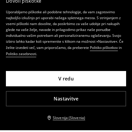
Dovoli piškotke
Uporabljamo piškotke ali podobne tehnologije, da vam zagotovimo
najboljšo izkušnjo pri uporabi našega spletnega mesta. S strinjanjem z
vsemi piškotki nam dovolite, da poskrbimo za vaše udobje pri nakupih
glede na vaše želje, navade in prilagodimo prikaz naše ponudbe
individualno vašim potrebam ali personaliziranemu oglaševanju. Svojo
izbiro lahko kadar koli spremenite s klikom na možnost »Nastavitve«. Če
želite izvedeti več, vam priporočamo, da preberete
Politiko piškotkov
in
Politiko zasebnosti
.
V redu
Nastavitve
Slovenija (Slovenia)