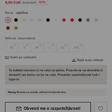
9,99
EUR
-50%
19,99
EUR
Barva
-
vijolična
Velikost
(razprodano)
XS
S
M
L
XL
XXL
Vodič po velikostih
Najdi svojo velikost
Ta izdelek trenutno ni na voljo na spletu. Prijavite se na obvestila in
obvestili vas bomo, ko bo na voljo. Preverite razpoložljivost tudi v
trgovini.
Namig
Stranke so ocenile velikost kot standardno.
Obvesti me o razpoložljivosti