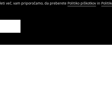
edeti več, vam priporočamo, da preberete
Politiko piškotkov
in
Politi