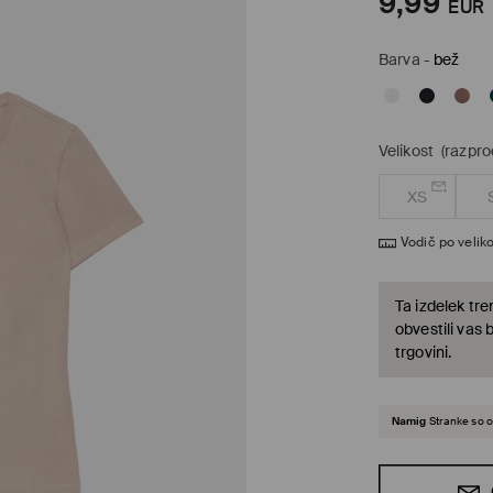
9,99
EUR
Barva
-
bež
Velikost
(razpr
XS
Vodič po veliko
Ta izdelek tre
obvestili vas 
trgovini.
Namig
Stranke so o