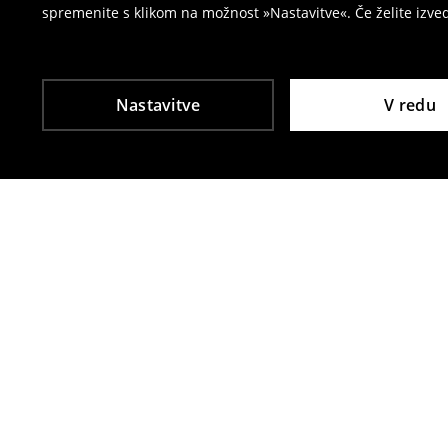
spremenite s klikom na možnost »Nastavitve«. Če želite izv
Nastavitve
V redu
Tudi druge stranke so izbrale