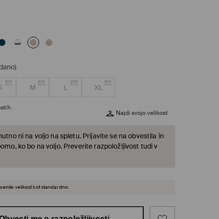
odano)
S
M
L
XL
stih
Najdi svojo velikost
nutno ni na voljo na spletu. Prijavite se na obvestila in
bomo, ko bo na voljo. Preverite razpoložljivost tudi v
cenile velikost kot standardno.
Obvesti me o razpoložljivosti