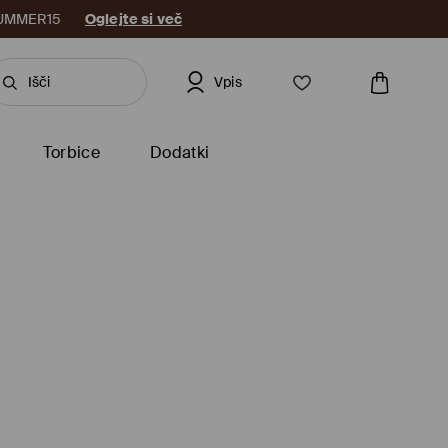
: SUMMER15
Oglejte si več
Vpis
Torbice
Dodatki