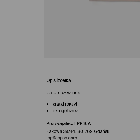
Opis izdelka
Index:
8872W-08X
kratki rokavi
okrogel izrez
Proizvajalec
:
LPP S.A.
Łąkowa 39/44, 80-769 Gdańsk
lpp@lppsa.com