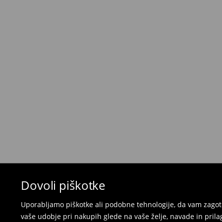
5,5 €
/ Gotovina prilikom dostave
Brezplačna dostava pri nakupu
izdelkov v vr
⟶
Metode dostave
Pravila vračil
Če želite vrniti izdelek, kupljen na mohito.com,
30 dneh od datuma dostave. Izdelki morajo imeti
popolnem stanju.
- v katero koli Mohito trgovino v Sloveniji prines
naročila
- za vračilo v spletno trgovino - izpolnite splet
pošljite nazaj.
Kopalk in pižam ni mogoče vrniti v fizičnih t
spletni obrazec za vračilo.
Dovoli piškotke
⟶
Vračila in zamenjave v e-poslovanju
Uporabljamo piškotke ali podobne tehnologije, da vam zagoto
vaše udobje pri nakupih glede na vaše želje, navade in pril