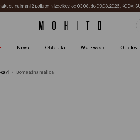
 nakupu najmanj 2 poljubnih izdelkov, od 03.08. do 09.08.2026. KODA
E
Novo
Oblačila
Workwear
Obutev
okavi
Bombažna majica