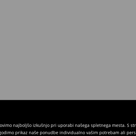
ednosti nad 50 EUR.
 lahko to storite brezplačno v roku
 vse etikete in morajo biti v
ite izdelke in račun ali potrditev
ni obrazec za vračilo in nam izdelke
rgovinah. Prosimo, uporabite
vimo najboljšo izkušnjo pri uporabi našega spletnega mesta. S str
agodimo prikaz naše ponudbe individualno vašim potrebam ali perso