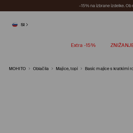
–15% na izbrane izdelke. Ob
SI
Extra -15%
ZNIŽANJ
MOHITO
Oblačila
Majice, topi
Basic majice s kratkimi r