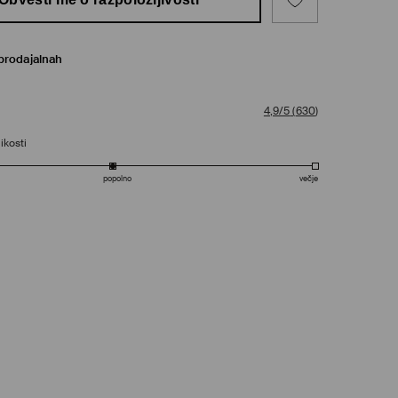
prodajalnah
4,9/5
(
630
)
ikosti
popolno
večje