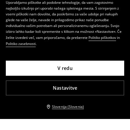
Uporabljamo piškotke ali podobne tehnologije, da vam zagotovimo
najboljšo izkušnjo pri uporabi našega spletnega mesta. S strinjanjem z
vsemi piškotki nam dovolite, da poskrbimo za vaše udobje pri nakupih
glede na vaše želje, navade in prilagodimo prikaz naše ponudbe
individualno vašim potrebam ali personaliziranemu oglaševanju. Svojo
izbiro lahko kadar koli spremenite s klikom na možnost »Nastavitve«. Če
želite izvedeti več, vam priporočamo, da preberete
Politiko piškotkov
in
Politiko zasebnosti
.
V redu
Nastavitve
Slovenija (Slovenia)