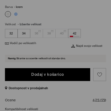
Barva
-
krem
Velikost
-
Izberite velikost
32
34
36
38
40
42
Vodič po velikostih
Najdi svojo velikost
Namig
Stranke so ocenile velikost kot standardno.
Dodaj v košarico
Dostopnost v prodajalnah
Ocene
4,7/5
(
179
)
Kompatibilnost velikosti