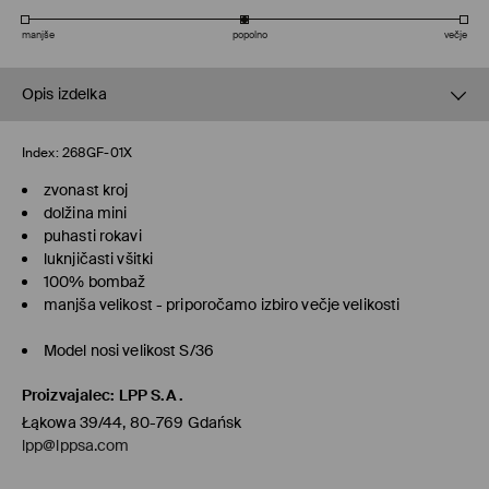
manjše
popolno
večje
Opis izdelka
Index:
268GF-01X
zvonast kroj
dolžina mini
puhasti rokavi
luknjičasti všitki
100% bombaž
manjša velikost - priporočamo izbiro večje velikosti
Model nosi velikost S/36
Proizvajalec
:
LPP S.A.
Łąkowa 39/44, 80-769 Gdańsk
lpp@lppsa.com