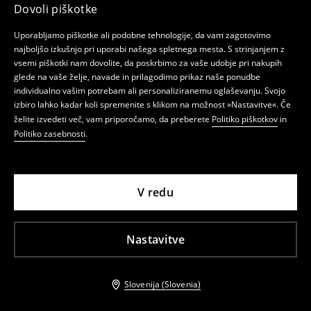
Dovoli piškotke
Uporabljamo piškotke ali podobne tehnologije, da vam zagotovimo
najboljšo izkušnjo pri uporabi našega spletnega mesta. S strinjanjem z
vsemi piškotki nam dovolite, da poskrbimo za vaše udobje pri nakupih
glede na vaše želje, navade in prilagodimo prikaz naše ponudbe
individualno vašim potrebam ali personaliziranemu oglaševanju. Svojo
izbiro lahko kadar koli spremenite s klikom na možnost »Nastavitve«. Če
želite izvedeti več, vam priporočamo, da preberete
Politiko piškotkov
in
Politiko zasebnosti
.
V redu
Nastavitve
Slovenija (Slovenia)