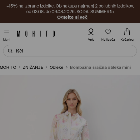
–15% na izbrane izdelke. Ob nakupu najmanj 2 poljubnih izdelkov,
od 03.08. do 09.08.2026. KODA: SUMMER15
Oglejte si več
Najljubša
Vpis
Košarica
MenI
MOHITO
ZNIŽANJE
Obleke
Bombažna srajčna obleka mini