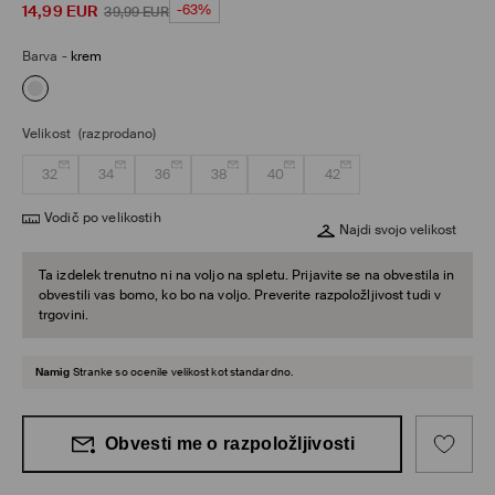
14,99
EUR
-63%
39,99
EUR
Barva
-
krem
Velikost
(razprodano)
32
34
36
38
40
42
Vodič po velikostih
Najdi svojo velikost
Ta izdelek trenutno ni na voljo na spletu. Prijavite se na obvestila in
obvestili vas bomo, ko bo na voljo. Preverite razpoložljivost tudi v
trgovini.
Namig
Stranke so ocenile velikost kot standardno.
Obvesti me o razpoložljivosti