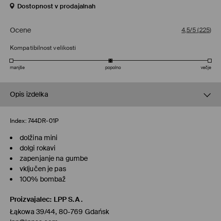
Dostopnost v prodajalnah
Ocene
4,5/5
(
225
)
Kompatibilnost velikosti
manjše
popolno
večje
Opis izdelka
Index:
744DR-01P
dolžina mini
dolgi rokavi
zapenjanje na gumbe
vključen je pas
100% bombaž
Proizvajalec
:
LPP S.A.
Łąkowa 39/44, 80-769 Gdańsk