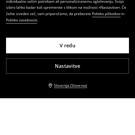
individualno vašim potrebam ali personaliziranemu oglaševanju. Svojo
izbiro lahko kadar koli spremenite s klikom na možnost »Nastavitve«. Če
želite izvedeti več, vam priporočamo, da preberete
Politiko piškotkov
in
Politiko zasebnosti
.
V redu
Nastavitve
Slovenija (Slovenia)