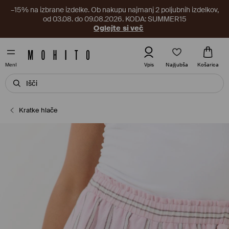
–15% na izbrane izdelke. Ob nakupu najmanj 2 poljubnih izdelkov,
od 03.08. do 09.08.2026. KODA: SUMMER15
Oglejte si več
Najljubša
Vpis
Košarica
MenI
Kratke hlače