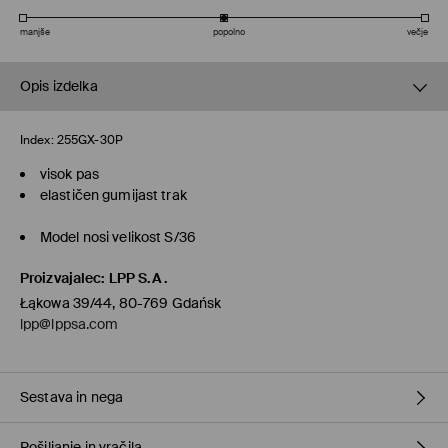
manjše
popolno
večje
Opis izdelka
Index:
255GX-30P
visok pas
elastičen gumijast trak
Model nosi velikost S/36
Proizvajalec
:
LPP S.A.
Łąkowa 39/44, 80-769 Gdańsk
lpp@lppsa.com
Sestava in nega
Pošiljanje in vračila