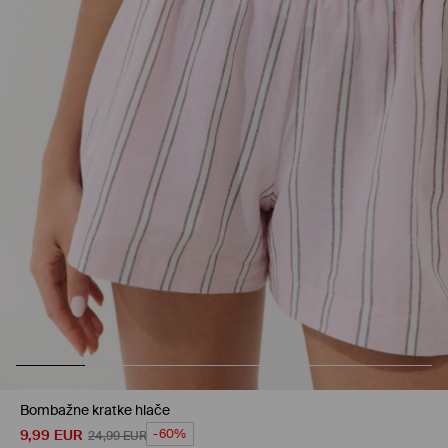
Bombažne kratke hlače
9,99
EUR
-60%
24,99
EUR