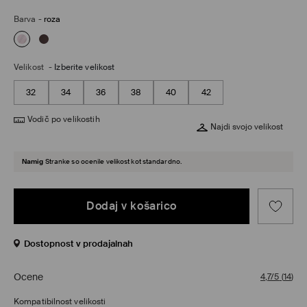
Barva
-
roza
Velikost
-
Izberite velikost
32
34
36
38
40
42
Vodič po velikostih
Najdi svojo velikost
Namig
Stranke so ocenile velikost kot standardno.
Dodaj v košarico
Dostopnost v prodajalnah
Ocene
4,7/5
(
14
)
Kompatibilnost velikosti