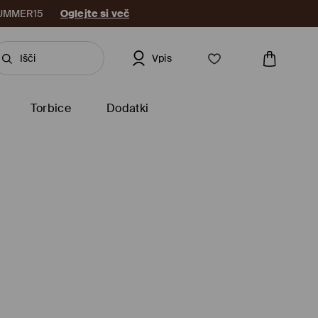
: SUMMER15
Oglejte si več
Vpis
Torbice
Dodatki