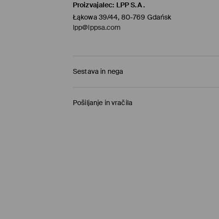
Proizvajalec
:
LPP S.A.
Łąkowa 39/44, 80-769 Gdańsk
lpp@lppsa.com
Sestava in nega
100% BOMBAŽ
Pošiljanje in vračila
Pravila pošiljanja
Prevzem v trgovini
(1-11 delovnih dni)
0,00 €
/ Spletno plačilo
Paketno trgovino
(5-8 delovnih dni)
3,95 €
/ Spletno plačilo
Standardna dostava
(5-8 delovnih dni)