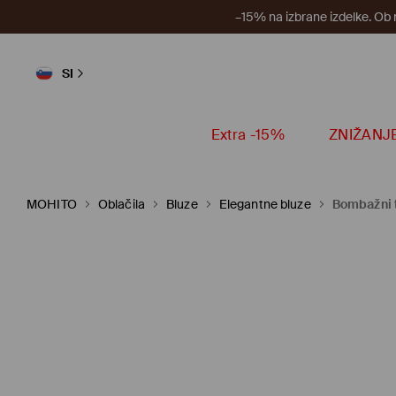
–15% na izbrane izdelke. Ob
SI
Extra -15%
ZNIŽANJ
MOHITO
Oblačila
Bluze
Elegantne bluze
Bombažni 