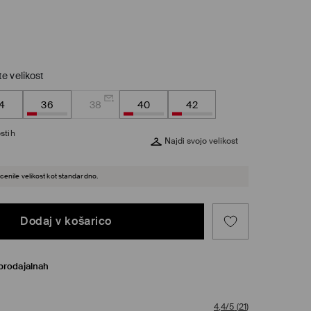
te velikost
4
36
38
40
42
stih
Najdi svojo velikost
cenile velikost kot standardno.
Dodaj v košarico
prodajalnah
4,4/5
(
21
)