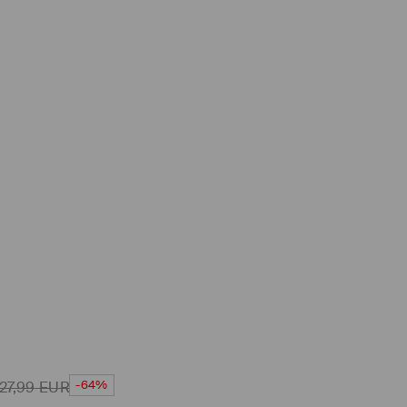
-64%
27,99
EUR