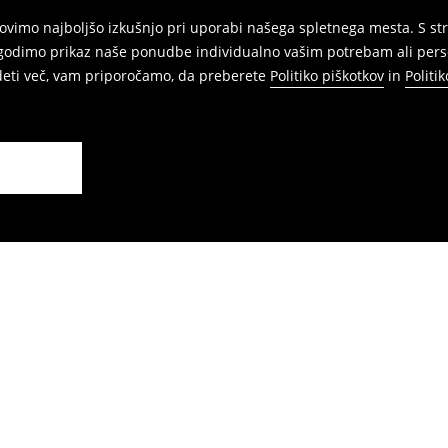
vimo najboljšo izkušnjo pri uporabi našega spletnega mesta. S str
agodimo prikaz naše ponudbe individualno vašim potrebam ali perso
edeti več, vam priporočamo, da preberete
Politiko piškotkov
in
Politi