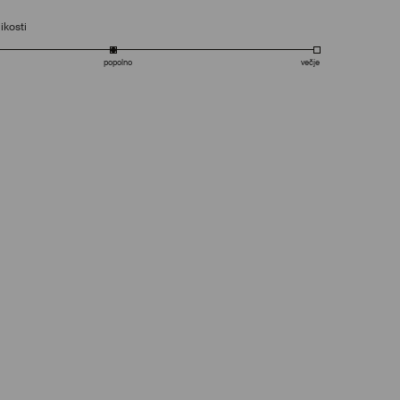
ikosti
popolno
večje