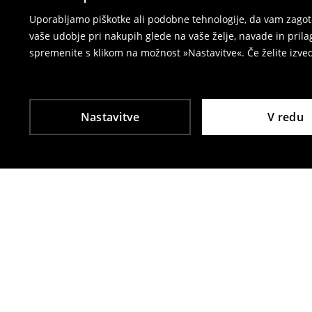
⟶
Vračila in zamenjave v e-poslovanju
Uporabljamo piškotke ali podobne tehnologije, da vam zagoto
vaše udobje pri nakupih glede na vaše želje, navade in pril
spremenite s klikom na možnost »Nastavitve«. Če želite izv
Nastavitve
V redu