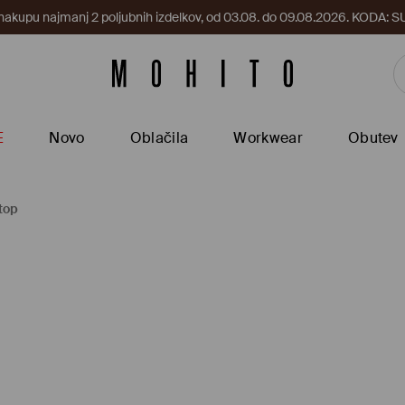
 nakupu najmanj 2 poljubnih izdelkov, od 03.08. do 09.08.2026. KODA
E
Novo
Oblačila
Workwear
Obutev
top