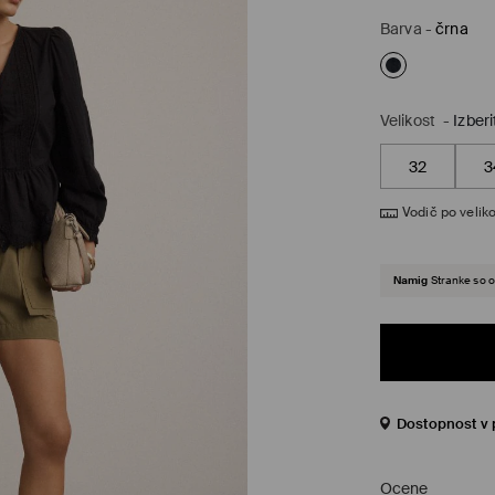
Barva
-
črna
Velikost
-
Izberi
32
3
Vodič po veliko
Namig
Stranke so o
Dostopnost v 
Ocene