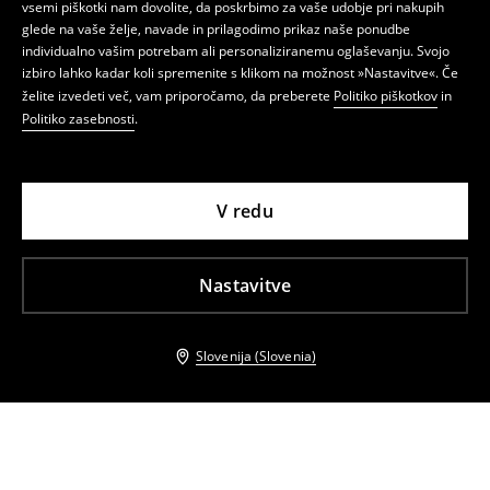
vsemi piškotki nam dovolite, da poskrbimo za vaše udobje pri nakupih
glede na vaše želje, navade in prilagodimo prikaz naše ponudbe
individualno vašim potrebam ali personaliziranemu oglaševanju. Svojo
izbiro lahko kadar koli spremenite s klikom na možnost »Nastavitve«. Če
želite izvedeti več, vam priporočamo, da preberete
Politiko piškotkov
in
Politiko zasebnosti
.
V redu
Nastavitve
Slovenija (Slovenia)