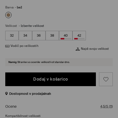
Barva
-
bež
Velikost
-
Izberite velikost
32
34
36
38
40
42
Vodič po velikostih
Najdi svojo velikost
Namig
Stranke so ocenile velikost kot standardno.
Dodaj v košarico
Dostopnost v prodajalnah
Ocene
4,5/5
(
11
)
Kompatibilnost velikosti