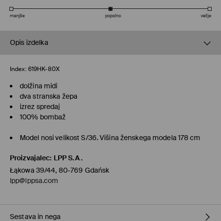
manjše
popolno
večje
Opis izdelka
Index:
619HK-80X
dolžina midi
dva stranska žepa
izrez spredaj
100% bombaž
Model nosi velikost S/36. Višina ženskega modela 178 cm
Proizvajalec
:
LPP S.A.
Łąkowa 39/44, 80-769 Gdańsk
lpp@lppsa.com
Sestava in nega