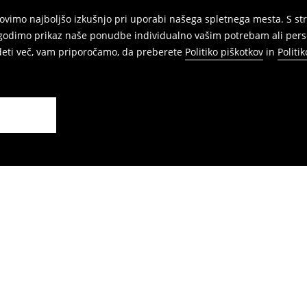
vimo najboljšo izkušnjo pri uporabi našega spletnega mesta. S str
agodimo prikaz naše ponudbe individualno vašim potrebam ali perso
edeti več, vam priporočamo, da preberete
Politiko piškotkov
in
Politi