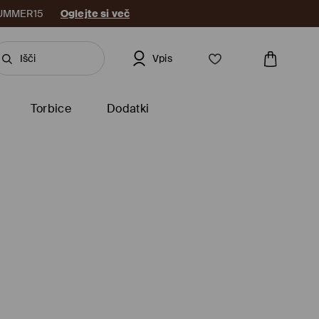
: SUMMER15
Oglejte si več
Vpis
Torbice
Dodatki