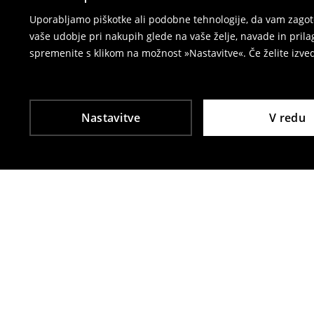
⟶
Vračila in zamenjave v e-poslovanju
Uporabljamo piškotke ali podobne tehnologije, da vam zagoto
vaše udobje pri nakupih glede na vaše želje, navade in pril
spremenite s klikom na možnost »Nastavitve«. Če želite izv
Nastavitve
V redu