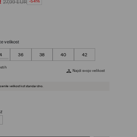
-54%
R
27,99
EUR
te velikost
4
36
38
40
42
stih
Najdi svojo velikost
cenile velikost kot standardno.
ez