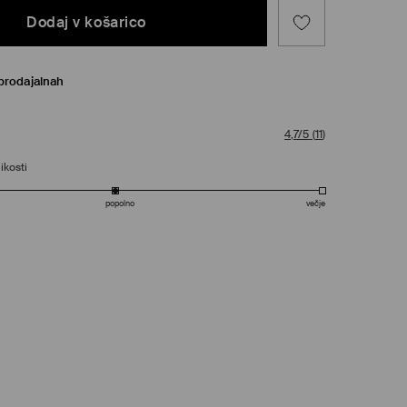
Dodaj v košarico
prodajalnah
4,7/5
(
11
)
ikosti
popolno
večje