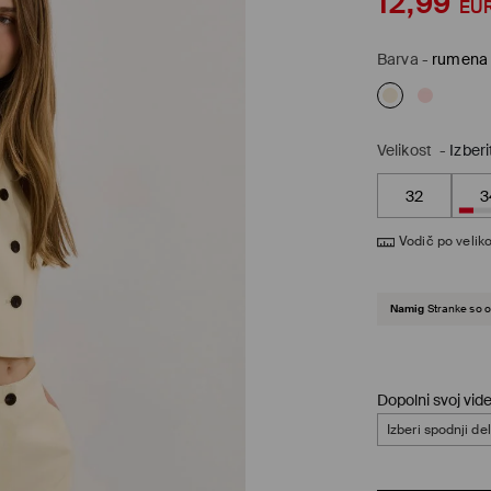
12,99
EU
Barva
-
rumena
Velikost
-
Izberi
32
3
Vodič po veliko
Namig
Stranke so o
Dopolni svoj vid
Izberi spodnji del