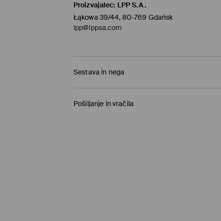
Proizvajalec
:
LPP S.A.
Łąkowa 39/44, 80-769 Gdańsk
lpp@lppsa.com
Sestava in nega
100% BOMBAŽ
Pošiljanje in vračila
Pravila pošiljanja
Prevzem v trgovini
(1-11 delovnih dni)
0,00 €
/ Spletno plačilo
Paketno trgovino
(5-8 delovnih dni)
3,95 €
/ Spletno plačilo
Standardna dostava
(5-8 delovnih dni)