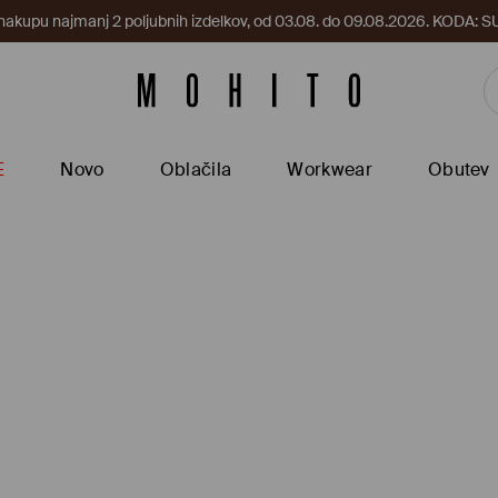
 nakupu najmanj 2 poljubnih izdelkov, od 03.08. do 09.08.2026. KODA
E
Novo
Oblačila
Workwear
Obutev