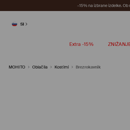
–15% na izbrane izdelke. Ob
SI
Extra -15%
ZNIŽANJ
MOHITO
Oblačila
Kostimi
Brezrokavnik