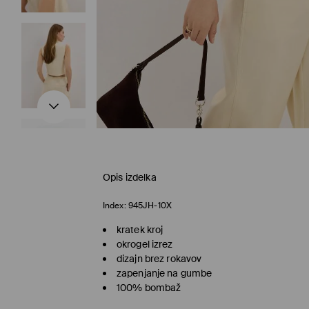
Opis izdelka
Index:
945JH-10X
kratek kroj
okrogel izrez
dizajn brez rokavov
zapenjanje na gumbe
100% bombaž