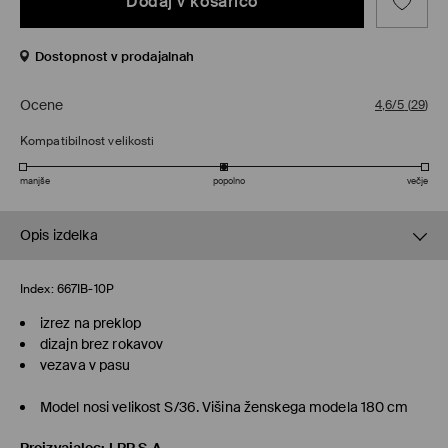
Dodaj v košarico
Dostopnost v prodajalnah
Ocene
4,6/5
(
29
)
Kompatibilnost velikosti
manjše
popolno
večje
Opis izdelka
Index:
667IB-10P
izrez na preklop
dizajn brez rokavov
vezava v pasu
Model nosi velikost S/36. Višina ženskega modela 180 cm