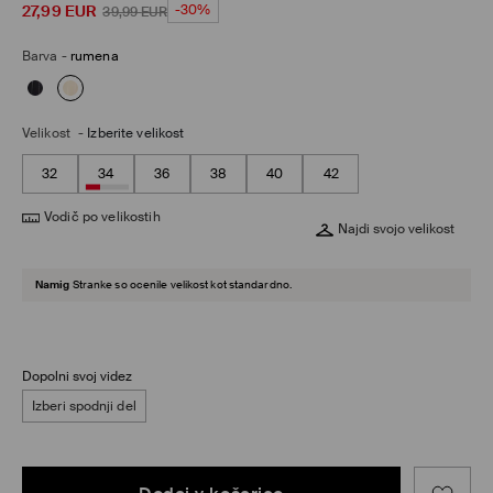
27,99
EUR
-30%
39,99
EUR
Barva
-
rumena
Velikost
-
Izberite velikost
32
34
36
38
40
42
Vodič po velikostih
Najdi svojo velikost
Namig
Stranke so ocenile velikost kot standardno.
Dopolni svoj videz
Izberi spodnji del