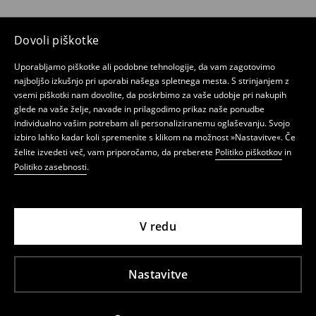
Dovoli piškotke
Uporabljamo piškotke ali podobne tehnologije, da vam zagotovimo
najboljšo izkušnjo pri uporabi našega spletnega mesta. S strinjanjem z
vsemi piškotki nam dovolite, da poskrbimo za vaše udobje pri nakupih
glede na vaše želje, navade in prilagodimo prikaz naše ponudbe
individualno vašim potrebam ali personaliziranemu oglaševanju. Svojo
izbiro lahko kadar koli spremenite s klikom na možnost »Nastavitve«. Če
želite izvedeti več, vam priporočamo, da preberete
Politiko piškotkov
in
Politiko zasebnosti
.
V redu
Nastavitve