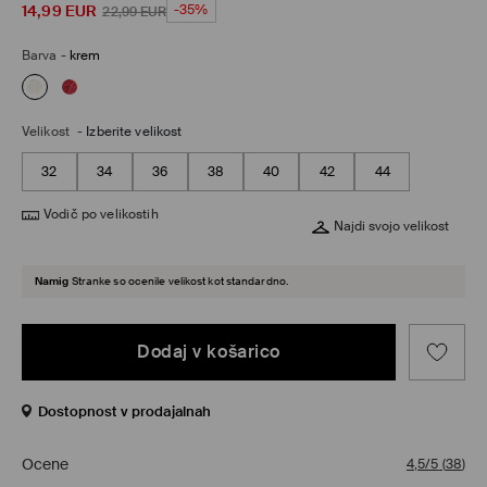
14,99
EUR
-35%
22,99
EUR
Barva
-
krem
Velikost
-
Izberite velikost
32
34
36
38
40
42
44
Vodič po velikostih
Najdi svojo velikost
Namig
Stranke so ocenile velikost kot standardno.
Dodaj v košarico
Dostopnost v prodajalnah
Ocene
4,5/5
(
38
)