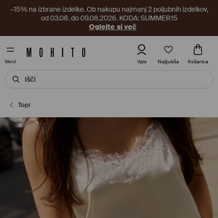
–15% na izbrane izdelke. Ob nakupu najmanj 2 poljubnih izdelkov,
od 03.08. do 09.08.2026. KODA: SUMMER15
Oglejte si več
Najljubša
Vpis
Košarica
MenI
Topi