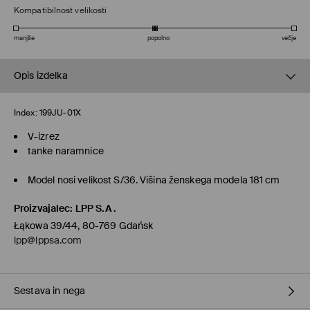
Kompatibilnost velikosti
manjše
popolno
večje
Opis izdelka
Index:
199JU-01X
V-izrez
tanke naramnice
Model nosi velikost S/36. Višina ženskega modela 181 cm
Proizvajalec
:
LPP S.A.
Łąkowa 39/44, 80-769 Gdańsk
lpp@lppsa.com
Sestava in nega