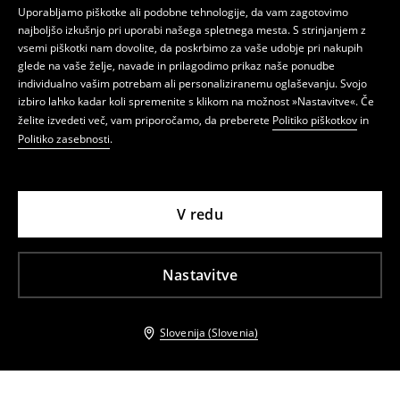
Uporabljamo piškotke ali podobne tehnologije, da vam zagotovimo
najboljšo izkušnjo pri uporabi našega spletnega mesta. S strinjanjem z
vsemi piškotki nam dovolite, da poskrbimo za vaše udobje pri nakupih
glede na vaše želje, navade in prilagodimo prikaz naše ponudbe
individualno vašim potrebam ali personaliziranemu oglaševanju. Svojo
izbiro lahko kadar koli spremenite s klikom na možnost »Nastavitve«. Če
želite izvedeti več, vam priporočamo, da preberete
Politiko piškotkov
in
Politiko zasebnosti
.
V redu
Nastavitve
Slovenija (Slovenia)