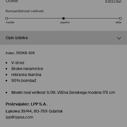
Ocene
4,9/5
(
152
)
Kompatibilnost velikosti
manjše
popolno
večje
Opis izdelka
Index:
550KB-93X
V-izrez
široke naramnice
rebrasta tkanina
95% bombaž
Model nosi velikost S/36. Višina ženskega modela 175 cm
Proizvajalec
:
LPP S.A.
Łąkowa 39/44, 80-769 Gdańsk
lpp@lppsa.com