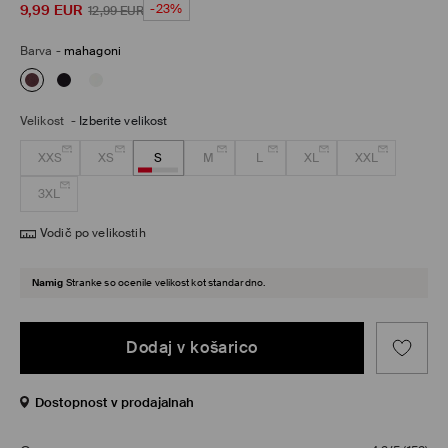
9,99
EUR
-23%
12,99
EUR
Barva
-
mahagoni
Velikost
-
Izberite velikost
XXS
XS
S
M
L
XL
XXL
3XL
Vodič po velikostih
Namig
Stranke so ocenile velikost kot standardno.
Dodaj v košarico
Dostopnost v prodajalnah