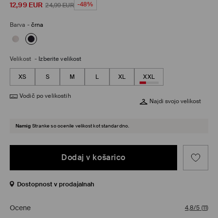
12,99
EUR
-48%
24,99
EUR
Barva
-
črna
Velikost
-
Izberite velikost
XS
S
M
L
XL
XXL
Vodič po velikostih
Najdi svojo velikost
Namig
Stranke so ocenile velikost kot standardno.
Dodaj v košarico
Dostopnost v prodajalnah
Ocene
4,8/5
(
11
)