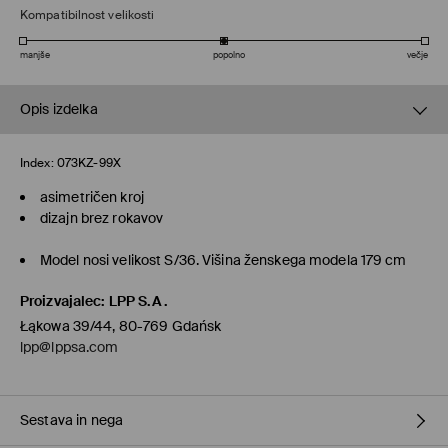
Kompatibilnost velikosti
manjše
popolno
večje
Opis izdelka
Index:
073KZ-99X
asimetričen kroj
dizajn brez rokavov
Model nosi velikost S/36. Višina ženskega modela 179 cm
Proizvajalec
:
LPP S.A.
Łąkowa 39/44, 80-769 Gdańsk
lpp@lppsa.com
Sestava in nega