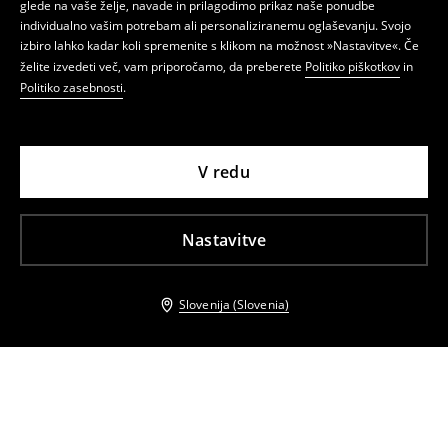
glede na vaše želje, navade in prilagodimo prikaz naše ponudbe
individualno vašim potrebam ali personaliziranemu oglaševanju. Svojo
izbiro lahko kadar koli spremenite s klikom na možnost »Nastavitve«. Če
želite izvedeti več, vam priporočamo, da preberete
Politiko piškotkov
in
Politiko zasebnosti
.
V redu
Nastavitve
Slovenija (Slovenia)