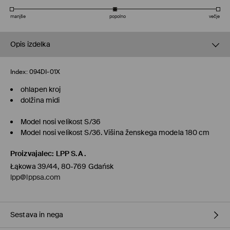
manjše
popolno
večje
Opis izdelka
Index:
094DI-01X
ohlapen kroj
dolžina midi
Model nosi velikost S/36
Model nosi velikost S/36. Višina ženskega modela 180 cm
Proizvajalec
:
LPP S.A.
Łąkowa 39/44, 80-769 Gdańsk
lpp@lppsa.com
Sestava in nega