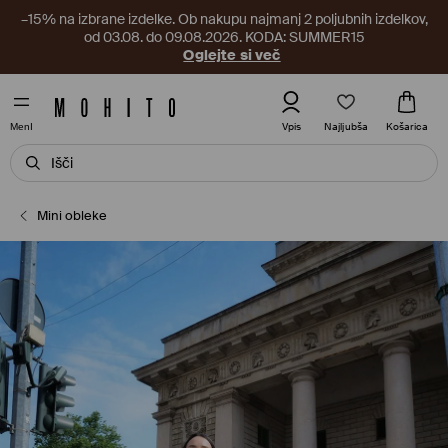
–15% na izbrane izdelke. Ob nakupu najmanj 2 poljubnih izdelkov,
od 03.08. do 09.08.2026. KODA: SUMMER15
Oglejte si več
Najljubša
Vpis
Košarica
MenI
Mini obleke