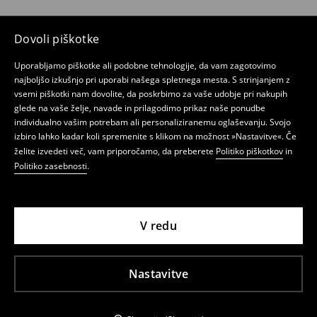
Dovoli piškotke
Uporabljamo piškotke ali podobne tehnologije, da vam zagotovimo
najboljšo izkušnjo pri uporabi našega spletnega mesta. S strinjanjem z
vsemi piškotki nam dovolite, da poskrbimo za vaše udobje pri nakupih
glede na vaše želje, navade in prilagodimo prikaz naše ponudbe
individualno vašim potrebam ali personaliziranemu oglaševanju. Svojo
izbiro lahko kadar koli spremenite s klikom na možnost »Nastavitve«. Če
želite izvedeti več, vam priporočamo, da preberete
Politiko piškotkov
in
Politiko zasebnosti
.
V redu
Nastavitve