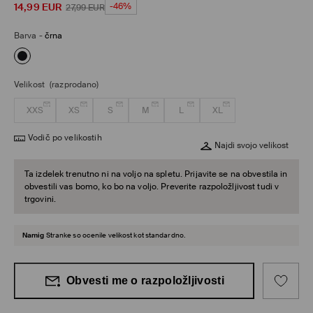
14,99
EUR
-46%
27,99
EUR
Barva
-
črna
Velikost
(razprodano)
XXS
XS
S
M
L
XL
Vodič po velikostih
Najdi svojo velikost
Ta izdelek trenutno ni na voljo na spletu. Prijavite se na obvestila in
obvestili vas bomo, ko bo na voljo. Preverite razpoložljivost tudi v
trgovini.
Namig
Stranke so ocenile velikost kot standardno.
Obvesti me o razpoložljivosti