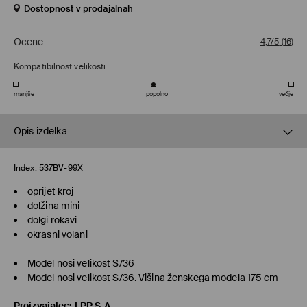
Dostopnost v prodajalnah
Ocene
4,7/5
(
16
)
Kompatibilnost velikosti
manjše
popolno
večje
Opis izdelka
Index:
537BV-99X
oprijet kroj
dolžina mini
dolgi rokavi
okrasni volani
Model nosi velikost S/36
Model nosi velikost S/36. Višina ženskega modela 175 cm
Proizvajalec
:
LPP S.A.