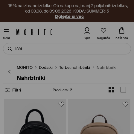
–15% na izbrane izdelke. Ob nakupu najmanj 2 poljubnih izdelkov,
od 03.08. do 09.08.2026. KODA: SUMMER15
Oglejte si več
Najljubša
Vpis
Košarica
MenI
MOHITO
Dodatki
Torbe, nahrbtniki
Nahrbtniki
Nahrbtniki
Filtri
Products
:
2