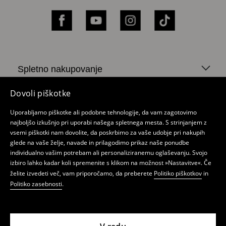
Facebook
YouTube
Instagram
TikTok
Spletno nakupovanje
Politika zasebnosti
Dovoli piškotke
Moj račun
Uporabljamo piškotke ali podobne tehnologije, da vam zagotovimo
najboljšo izkušnjo pri uporabi našega spletnega mesta. S strinjanjem z
O Mohito
vsemi piškotki nam dovolite, da poskrbimo za vaše udobje pri nakupih
glede na vaše želje, navade in prilagodimo prikaz naše ponudbe
Lokacije trgovin
individualno vašim potrebam ali personaliziranemu oglaševanju. Svojo
izbiro lahko kadar koli spremenite s klikom na možnost »Nastavitve«. Če
Novice
želite izvedeti več, vam priporočamo, da preberete
Politiko piškotkov
in
Politiko zasebnosti
.
LPP Fashion d.o.o., Verovškova ulica 55a, 1000
Ljubljana, Slovenija, osnovni kapital v višini