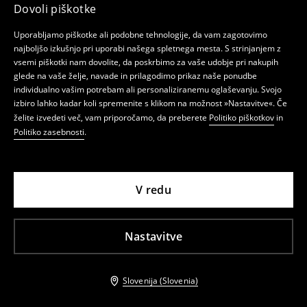
Dovoli piškotke
Uporabljamo piškotke ali podobne tehnologije, da vam zagotovimo
najboljšo izkušnjo pri uporabi našega spletnega mesta. S strinjanjem z
vsemi piškotki nam dovolite, da poskrbimo za vaše udobje pri nakupih
glede na vaše želje, navade in prilagodimo prikaz naše ponudbe
individualno vašim potrebam ali personaliziranemu oglaševanju. Svojo
izbiro lahko kadar koli spremenite s klikom na možnost »Nastavitve«. Če
želite izvedeti več, vam priporočamo, da preberete
Politiko piškotkov
in
Politiko zasebnosti
.
V redu
Nastavitve
Slovenija (Slovenia)