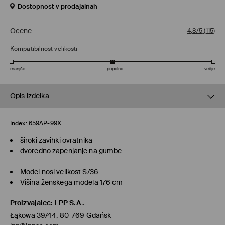
Dostopnost v prodajalnah
Ocene
4,8/5
(
115
)
Kompatibilnost velikosti
manjše
popolno
večje
Opis izdelka
Index:
659AP-99X
široki zavihki ovratnika
dvoredno zapenjanje na gumbe
Model nosi velikost S/36
Višina ženskega modela 176 cm
Proizvajalec
:
LPP S.A.
Łąkowa 39/44, 80-769 Gdańsk