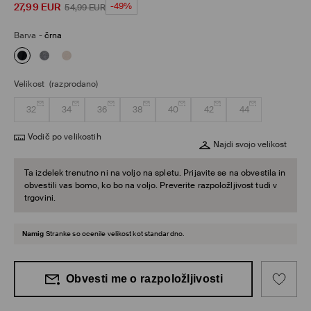
27,99
EUR
-49%
54,99
EUR
Barva
-
črna
Velikost
(razprodano)
32
34
36
38
40
42
44
Vodič po velikostih
Najdi svojo velikost
Ta izdelek trenutno ni na voljo na spletu. Prijavite se na obvestila in
obvestili vas bomo, ko bo na voljo. Preverite razpoložljivost tudi v
trgovini.
Namig
Stranke so ocenile velikost kot standardno.
Obvesti me o razpoložljivosti