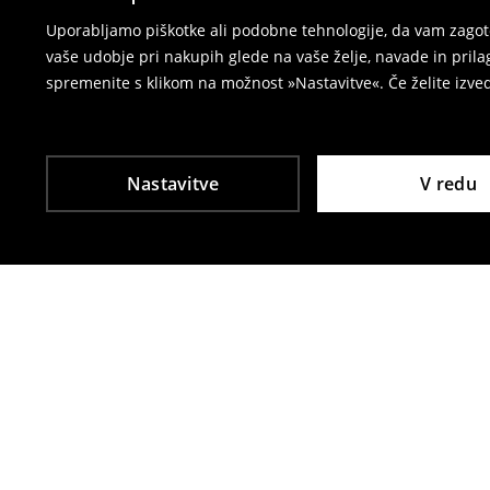
⟶
Vračila in zamenjave v e-poslovanju
Uporabljamo piškotke ali podobne tehnologije, da vam zagoto
vaše udobje pri nakupih glede na vaše želje, navade in pril
spremenite s klikom na možnost »Nastavitve«. Če želite izv
Nastavitve
V redu