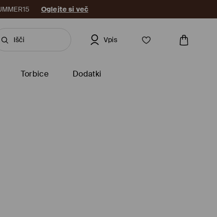
: SUMMER15
Oglejte si več
Vpis
Torbice
Dodatki