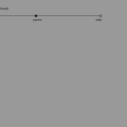
ikosti
popolno
večje