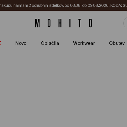
 nakupu najmanj 2 poljubnih izdelkov, od 03.08. do 09.08.2026. KODA
E
Novo
Oblačila
Workwear
Obutev