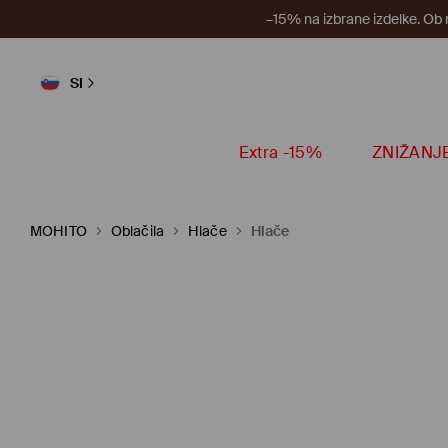
–15% na izbrane izdelke. Ob
SI
Extra -15%
ZNIŽANJ
MOHITO
Oblačila
Hlače
Hlače