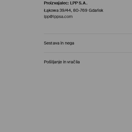
Proizvajalec
:
LPP S.A.
Łąkowa 39/44, 80-769 Gdańsk
lpp@lppsa.com
Sestava in nega
77% POLIESTER, 21% VISKOZA, 2% ELASTAN
Pošiljanje in vračila
Pravila pošiljanja
Prevzem v trgovini
(1-11 delovnih dni)
0,00 €
/ Spletno plačilo
Paketno trgovino
(5-8 delovnih dni)
3,95 €
/ Spletno plačilo
Standardna dostava
(5-8 delovnih dni)