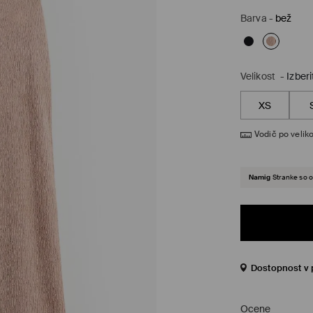
Barva
-
bež
Velikost
-
Izberi
XS
Vodič po veliko
Namig
Stranke so o
Dostopnost v 
Ocene