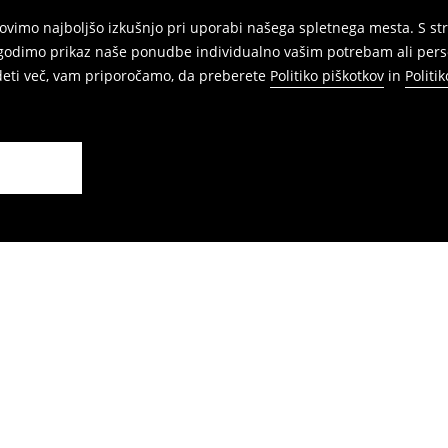
vimo najboljšo izkušnjo pri uporabi našega spletnega mesta. S str
agodimo prikaz naše ponudbe individualno vašim potrebam ali perso
edeti več, vam priporočamo, da preberete
Politiko piškotkov
in
Politi