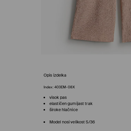
Opis izdelka
Index:
403EM-08X
visok pas
elastičen gumijast trak
široke hlačnice
Model nosi velikost S/36