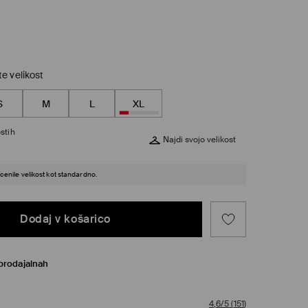
te velikost
S
M
L
XL
stih
Najdi svojo velikost
cenile velikost kot standardno.
Dodaj v košarico
prodajalnah
4,6/5
(
151
)