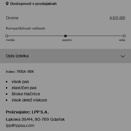
Dostopnost v prodajalnah
Ocene
4,5/5
(
93
)
Kompatibilnost velikosti
manjše
popolno
večje
Opis izdelka
Index:
741EA-99X
visok pas
elastičen pas
široke hlačnice
visok delež viskoze
Proizvajalec
:
LPP S.A.
Łąkowa 39/44, 80-769 Gdańsk
lpp@lppsa.com