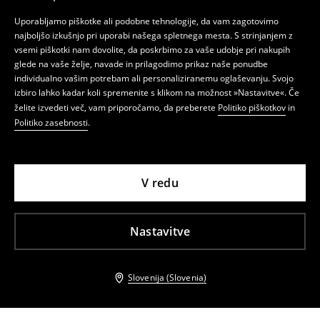
Uporabljamo piškotke ali podobne tehnologije, da vam zagotovimo
najboljšo izkušnjo pri uporabi našega spletnega mesta. S strinjanjem z
vsemi piškotki nam dovolite, da poskrbimo za vaše udobje pri nakupih
glede na vaše želje, navade in prilagodimo prikaz naše ponudbe
individualno vašim potrebam ali personaliziranemu oglaševanju. Svojo
izbiro lahko kadar koli spremenite s klikom na možnost »Nastavitve«. Če
želite izvedeti več, vam priporočamo, da preberete
Politiko piškotkov
in
Politiko zasebnosti
.
V redu
Nastavitve
Slovenija (Slovenia)