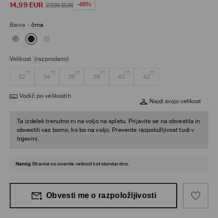
14,99
EUR
-46%
27,99
EUR
Barva
-
črna
Velikost
(razprodano)
32
34
36
38
40
42
Vodič po velikostih
Najdi svojo velikost
Ta izdelek trenutno ni na voljo na spletu. Prijavite se na obvestila in
obvestili vas bomo, ko bo na voljo. Preverite razpoložljivost tudi v
trgovini.
Namig
Stranke so ocenile velikost kot standardno.
Obvesti me o razpoložljivosti