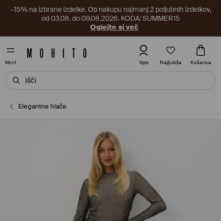
–15% na izbrane izdelke. Ob nakupu najmanj 2 poljubnih izdelkov,
od 03.08. do 09.08.2026. KODA: SUMMER15
Oglejte si več
Najljubša
Vpis
Košarica
MenI
Elegantne hlače