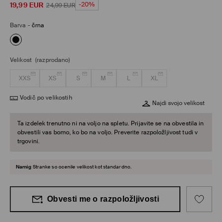
19,99
EUR
-20%
24,99
EUR
Barva
-
črna
Velikost
(razprodano)
XXS
XS
S
M
L
XL
Vodič po velikostih
Najdi svojo velikost
Ta izdelek trenutno ni na voljo na spletu. Prijavite se na obvestila in
obvestili vas bomo, ko bo na voljo. Preverite razpoložljivost tudi v
trgovini.
Namig
Stranke so ocenile velikost kot standardno.
Obvesti me o razpoložljivosti