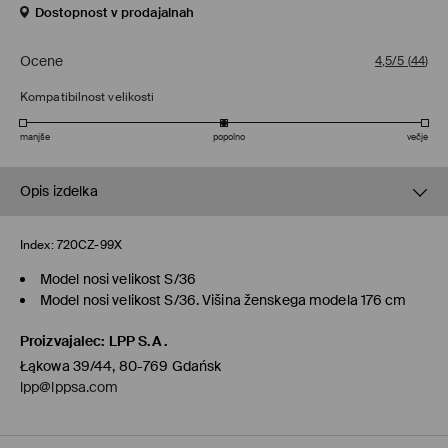
Dostopnost v prodajalnah
Ocene
4,5/5
(
44
)
Kompatibilnost velikosti
manjše
popolno
večje
Opis izdelka
Index:
720CZ-99X
Model nosi velikost S/36
Model nosi velikost S/36. Višina ženskega modela 176 cm
Proizvajalec
:
LPP S.A.
Łąkowa 39/44, 80-769 Gdańsk
lpp@lppsa.com