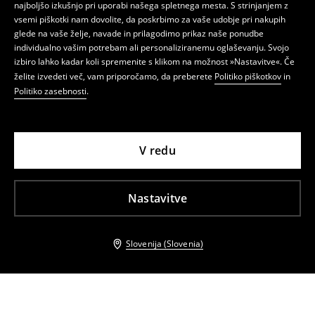
najboljšo izkušnjo pri uporabi našega spletnega mesta. S strinjanjem z
vsemi piškotki nam dovolite, da poskrbimo za vaše udobje pri nakupih
glede na vaše želje, navade in prilagodimo prikaz naše ponudbe
individualno vašim potrebam ali personaliziranemu oglaševanju. Svojo
izbiro lahko kadar koli spremenite s klikom na možnost »Nastavitve«. Če
želite izvedeti več, vam priporočamo, da preberete
Politiko piškotkov
in
Politiko zasebnosti
.
V redu
Nastavitve
Slovenija (Slovenia)