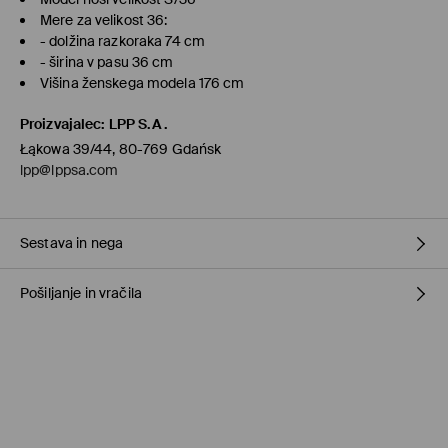
Mere za velikost 36:
- dolžina razkoraka 74 cm
- širina v pasu 36 cm
Višina ženskega modela 176 cm
Proizvajalec
:
LPP S.A.
Łąkowa 39/44, 80-769 Gdańsk
lpp@lppsa.com
Sestava in nega
Pošiljanje in vračila
100% LIOCEL
Pravila pošiljanja
Prevzem v trgovini
(1-11 delovnih dni)
0,00 €
/ Spletno plačilo