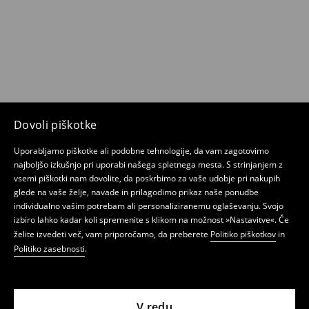
Dovoli piškotke
Uporabljamo piškotke ali podobne tehnologije, da vam zagotovimo
najboljšo izkušnjo pri uporabi našega spletnega mesta. S strinjanjem z
vsemi piškotki nam dovolite, da poskrbimo za vaše udobje pri nakupih
glede na vaše želje, navade in prilagodimo prikaz naše ponudbe
individualno vašim potrebam ali personaliziranemu oglaševanju. Svojo
izbiro lahko kadar koli spremenite s klikom na možnost »Nastavitve«. Če
želite izvedeti več, vam priporočamo, da preberete
Politiko piškotkov
in
Politiko zasebnosti
.
V redu