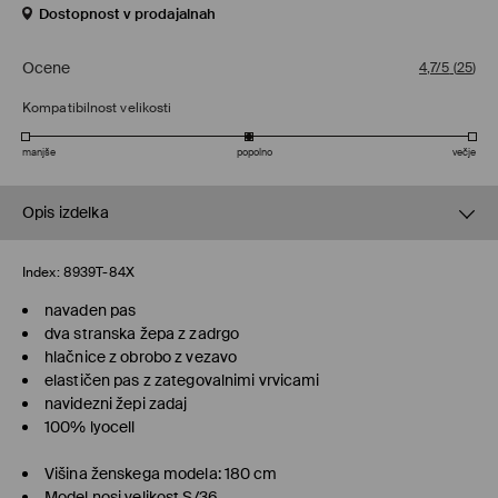
Dostopnost v prodajalnah
Ocene
4,7/5
(
25
)
Kompatibilnost velikosti
manjše
popolno
večje
Opis izdelka
Index:
8939T-84X
navaden pas
dva stranska žepa z zadrgo
hlačnice z obrobo z vezavo
elastičen pas z zategovalnimi vrvicami
navidezni žepi zadaj
100% lyocell
Višina ženskega modela: 180 cm
Model nosi velikost S/36