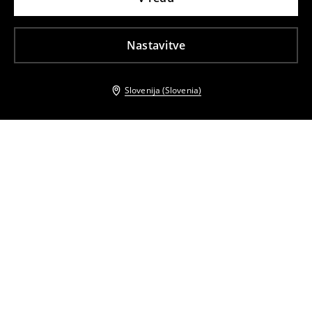
Nastavitve
Slovenija (Slovenia)
Tudi druge stranke so izbrale
Športne hlače z visokim deležem viskoze
Brezrokavnik
24
,
99
EUR
14
,
99
EUR
25,99
EUR