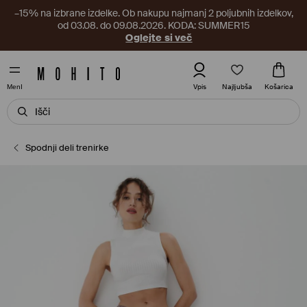
–15% na izbrane izdelke. Ob nakupu najmanj 2 poljubnih izdelkov,
od 03.08. do 09.08.2026. KODA: SUMMER15
Oglejte si več
Najljubša
Vpis
Košarica
MenI
Spodnji deli trenirke