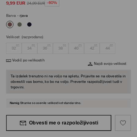
9,99
EUR
-60%
24,99
EUR
Barva
-
rjava
Velikost
(razprodano)
32
34
36
38
40
42
44
Vodič po velikostih
Najdi svojo velikost
Ta izdelek trenutno ni na voljo na spletu. Prijavite se na obvestila in
obvestili vas bomo, ko bo na voljo. Preverite razpoložljivost tudi v
trgovini.
Namig
Stranke so ocenile velikost kot standardno.
Obvesti me o razpoložljivosti