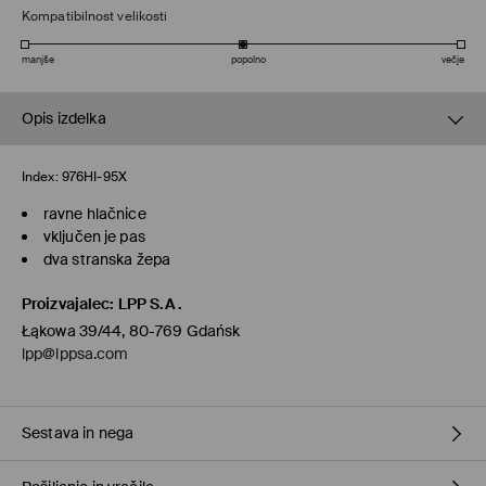
Kompatibilnost velikosti
manjše
popolno
večje
Opis izdelka
Index:
976HI-95X
ravne hlačnice
vključen je pas
dva stranska žepa
Proizvajalec
:
LPP S.A.
Łąkowa 39/44, 80-769 Gdańsk
lpp@lppsa.com
Sestava in nega