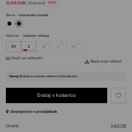
12,99
EUR
-50%
25,99
EUR
Barva
-
mornarsko modra
Velikost
-
Izberite velikost
XS
S
M
L
XL
Vodič po velikostih
Najdi svojo velikost
Namig
Stranke so ocenile velikost kot standardno.
Dodaj v košarico
Dostopnost v prodajalnah
Ocene
4,4/5
(
76
)