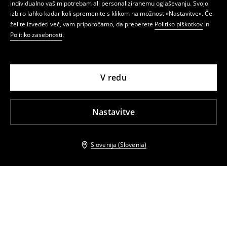
individualno vašim potrebam ali personaliziranemu oglaševanju. Svojo
izbiro lahko kadar koli spremenite s klikom na možnost »Nastavitve«. Če
želite izvedeti več, vam priporočamo, da preberete
Politiko piškotkov
in
Politiko zasebnosti
.
V redu
Nastavitve
Slovenija (Slovenia)