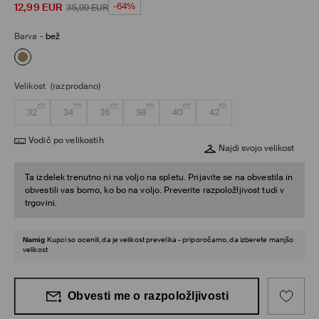
12,99
EUR
-64%
35,99
EUR
Barva
-
bež
Velikost
(razprodano)
32
34
36
38
40
42
Vodič po velikostih
Najdi svojo velikost
Ta izdelek trenutno ni na voljo na spletu. Prijavite se na obvestila in
obvestili vas bomo, ko bo na voljo. Preverite razpoložljivost tudi v
trgovini.
Namig
Kupci so ocenili, da je velikost prevelika - priporočamo, da izberete manjšo
velikost
Obvesti me o razpoložljivosti