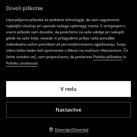
Dovoli piškotke
Uporabljamo piškotke ali podobne tehnologije, da vam zagotovimo
najboljšo izkušnjo pri uporabi našega spletnega mesta. S strinjanjem z
vsemi piškotki nam dovolite, da poskrbimo za vaše udobje pri nakupih
glede na vaše želje, navade in prilagodimo prikaz naše ponudbe
individualno vašim potrebam ali personaliziranemu oglaševanju. Svojo
izbiro lahko kadar koli spremenite s klikom na možnost »Nastavitve«. Če
želite izvedeti več, vam priporočamo, da preberete
Politiko piškotkov
in
Politiko zasebnosti
.
V redu
Nastavitve
Slovenija (Slovenia)