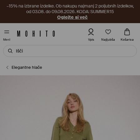
–15% na izbrane izdelke. Ob nakupu najmanj 2 poljubnih izdelkov,
od 03.08. do 09.08.2026. KODA: SUMMER15
Oglejte si več
Najljubša
Vpis
Košarica
MenI
Elegantne hlače