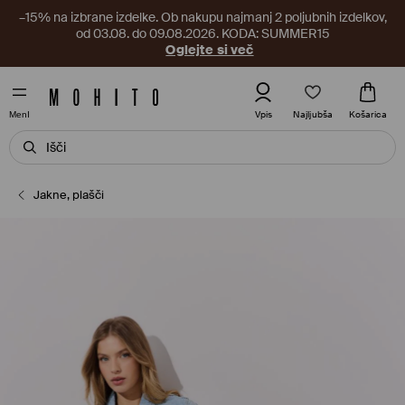
–15% na izbrane izdelke. Ob nakupu najmanj 2 poljubnih izdelkov,
od 03.08. do 09.08.2026. KODA: SUMMER15
Oglejte si več
Najljubša
Vpis
Košarica
MenI
Jakne, plašči