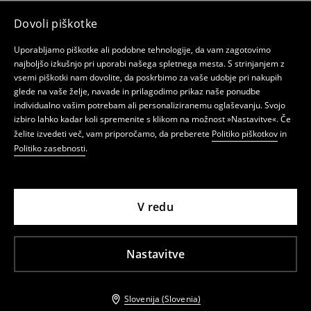
Dovoli piškotke
Uporabljamo piškotke ali podobne tehnologije, da vam zagotovimo
najboljšo izkušnjo pri uporabi našega spletnega mesta. S strinjanjem z
vsemi piškotki nam dovolite, da poskrbimo za vaše udobje pri nakupih
glede na vaše želje, navade in prilagodimo prikaz naše ponudbe
individualno vašim potrebam ali personaliziranemu oglaševanju. Svojo
izbiro lahko kadar koli spremenite s klikom na možnost »Nastavitve«. Če
želite izvedeti več, vam priporočamo, da preberete
Politiko piškotkov
in
Politiko zasebnosti
.
V redu
Nastavitve
Slovenija (Slovenia)