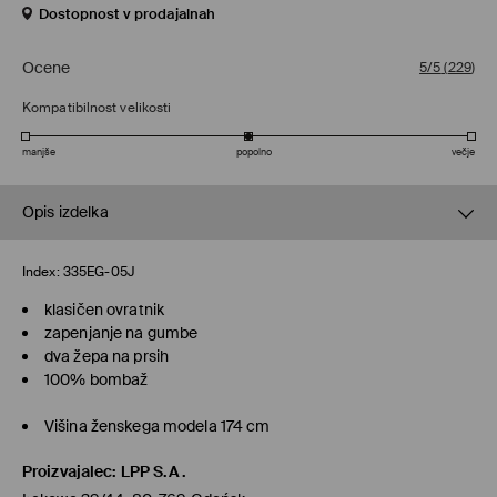
Dostopnost v prodajalnah
Ocene
5/5
(
229
)
Kompatibilnost velikosti
manjše
popolno
večje
Opis izdelka
Index:
335EG-05J
klasičen ovratnik
zapenjanje na gumbe
dva žepa na prsih
100% bombaž
Višina ženskega modela 174 cm
Proizvajalec
:
LPP S.A.