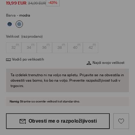
19,99
EUR
-43%
34,99
EUR
Barva
-
modra
Velikost
(razprodano)
32
34
36
38
40
42
Vodič po velikostih
Najdi svojo velikost
Ta izdelek trenutno ni na voljo na spletu. Prijavite se na obvestila in
obvestili vas bomo, ko bo na voljo. Preverite razpoložljivost tudi v
trgovini.
Namig
Stranke so ocenile velikost kot standardno.
Obvesti me o razpoložljivosti