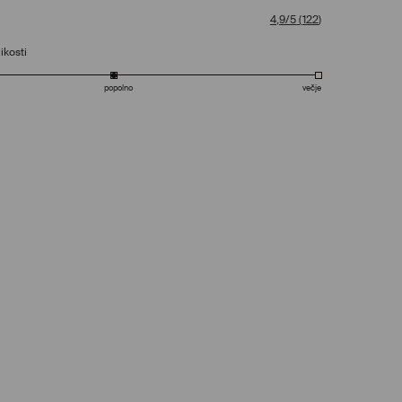
4,9/5
(
122
)
ikosti
popolno
večje