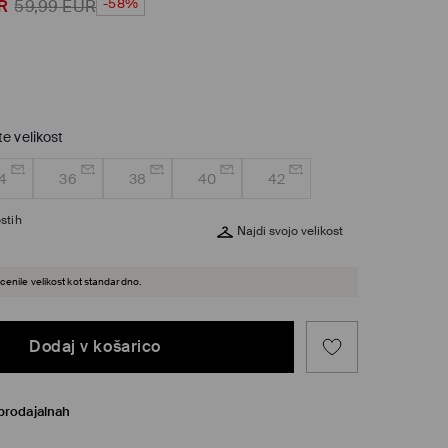
-58%
R
59,99
EUR
te velikost
4
36
38
40
42
stih
Najdi svojo velikost
cenile velikost kot standardno.
Dodaj v košarico
prodajalnah