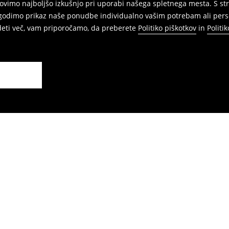
vimo najboljšo izkušnjo pri uporabi našega spletnega mesta. S str
agodimo prikaz naše ponudbe individualno vašim potrebam ali perso
edeti več, vam priporočamo, da preberete
Politiko piškotkov
in
Politi