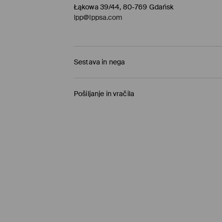
Łąkowa 39/44, 80-769 Gdańsk
lpp@lppsa.com
Sestava in nega
100% BOMBAŽ
Pošiljanje in vračila
Pravila pošiljanja
Prevzem v trgovini
(1-11 delovnih dni)
0,00 €
/ Spletno plačilo
Paketno trgovino
(5-8 delovnih dni)
3,95 €
/ Spletno plačilo
Standardna dostava
(5-8 delovnih dni)
4,5 €
/ Spletno plačilo