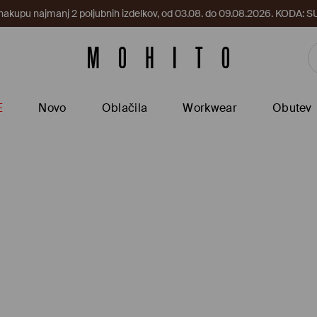
 nakupu najmanj 2 poljubnih izdelkov, od 03.08. do 09.08.2026. KODA
E
Novo
Oblačila
Workwear
Obutev