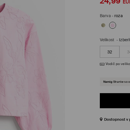
24,99
EU
Barva
-
roza
Velikost
-
Izberi
32
3
Vodič po veliko
Namig
Stranke so o
Dostopnost v 