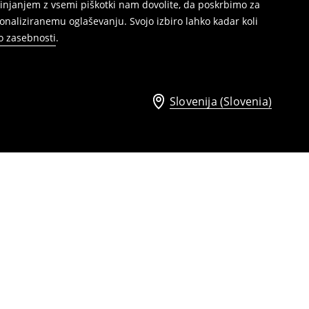
injanjem z vsemi piškotki nam dovolite, da poskrbimo za
naliziranemu oglaševanju. Svojo izbiro lahko kadar koli
ko zasebnosti
.
Slovenija (Slovenia)