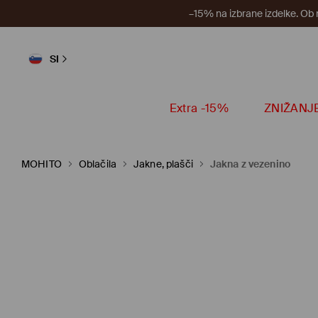
–15% na izbrane izdelke. Ob
SI
Extra -15%
ZNIŽANJ
MOHITO
Oblačila
Jakne, plašči
Jakna z vezenino