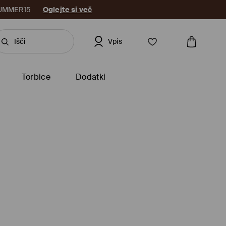
: SUMMER15
Oglejte si več
Vpis
Torbice
Dodatki