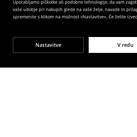
Uporabljamo piškotke ali podobne tehnologije, da vam zagoto
vaše udobje pri nakupih glede na vaše želje, navade in pril
spremenite s klikom na možnost »Nastavitve«. Če želite izv
Nastavitve
V redu