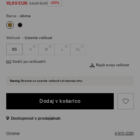
19,99
EUR
-43%
34,99
EUR
Barva
-
olivna
Velikost
-
Izberite velikost
XS
S
M
L
XL
Vodič po velikostih
Najdi svojo velikost
Namig
Stranke so ocenile velikost kot standardno.
Dodaj v košarico
Dostopnost v prodajalnah
Ocene
4,5/5
(
228
)