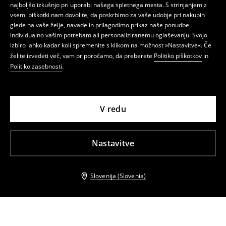
najboljšo izkušnjo pri uporabi našega spletnega mesta. S strinjanjem z
vsemi piškotki nam dovolite, da poskrbimo za vaše udobje pri nakupih
glede na vaše želje, navade in prilagodimo prikaz naše ponudbe
individualno vašim potrebam ali personaliziranemu oglaševanju. Svojo
izbiro lahko kadar koli spremenite s klikom na možnost »Nastavitve«. Če
želite izvedeti več, vam priporočamo, da preberete
Politiko piškotkov
in
Politiko zasebnosti
.
V redu
Nastavitve
Slovenija (Slovenia)