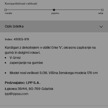
Kompatibilnost velikosti
manjše
popolno
večje
Opis izdelka
Index:
430EQ-81X
Kardigan z dekoltejem v obliki črke 'V', okrasno zapiranje na
gumb in dolgimi rokavi.
V-izrez
zapenjanje na gumbe
Model nosi velikost S/36. Višina ženskega modela 176 cm
Proizvajalec
:
LPP S.A.
Łąkowa 39/44, 80-769 Gdańsk
lpp@lppsa.com