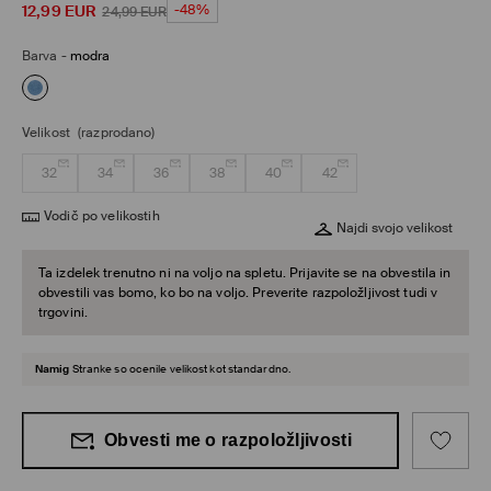
12,99
EUR
-48%
24,99
EUR
Barva
-
modra
Velikost
(razprodano)
32
34
36
38
40
42
Vodič po velikostih
Najdi svojo velikost
Ta izdelek trenutno ni na voljo na spletu. Prijavite se na obvestila in
obvestili vas bomo, ko bo na voljo. Preverite razpoložljivost tudi v
trgovini.
Namig
Stranke so ocenile velikost kot standardno.
Obvesti me o razpoložljivosti