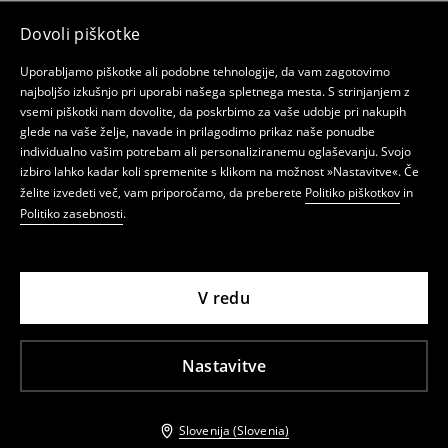
Dovoli piškotke
Uporabljamo piškotke ali podobne tehnologije, da vam zagotovimo
najboljšo izkušnjo pri uporabi našega spletnega mesta. S strinjanjem z
vsemi piškotki nam dovolite, da poskrbimo za vaše udobje pri nakupih
glede na vaše želje, navade in prilagodimo prikaz naše ponudbe
individualno vašim potrebam ali personaliziranemu oglaševanju. Svojo
izbiro lahko kadar koli spremenite s klikom na možnost »Nastavitve«. Če
želite izvedeti več, vam priporočamo, da preberete
Politiko piškotkov
in
Politiko zasebnosti
.
V redu
Nastavitve
Slovenija (Slovenia)