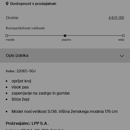
Dostopnost v prodajalnah
Ocene
4,8/5
(
35
)
Kompatibilnost velikosti
manjše
popolno
večje
Opis izdelka
Index:
220EC-50J
oprijet kroj
visok pas
zapenjanje na zadrgo in gumbe
štirje žepi
Model nosi velikost S/36. Višina ženskega modela 176 cm
Proizvajalec
:
LPP S.A.