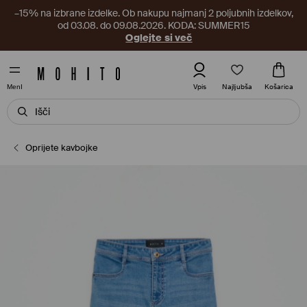
–15% na izbrane izdelke. Ob nakupu najmanj 2 poljubnih izdelkov,
od 03.08. do 09.08.2026. KODA: SUMMER15
Oglejte si več
Najljubša
Vpis
Košarica
MenI
Oprijete kavbojke