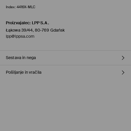
Index:
4416X-MLC
Proizvajalec
:
LPP S.A.
Łąkowa 39/44, 80-769 Gdańsk
lpp@lppsa.com
Sestava in nega
Pošiljanje in vračila
80% POLIESTER, 20% VISKOZA
Pravila pošiljanja
Prevzem v trgovini
(1-11 delovnih dni)
0,00 €
/ Spletno plačilo
Paketno trgovino
(5-8 delovnih dni)
3,95 €
/ Spletno plačilo