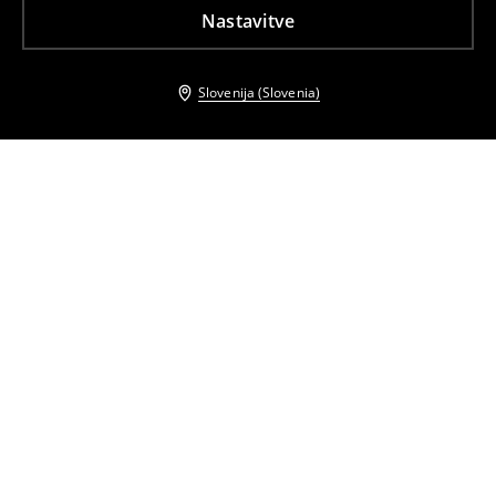
Nastavitve
Slovenija (Slovenia)
Tudi druge stranke so izbrale
Jopa
Majica z V-izrezom
12
,
99
EUR
27,99
EUR
3
,
99
EUR
9,99
EUR
Hlače
Bombažni top