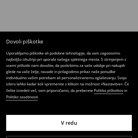
Dovoli piškotke
Uporabljamo piškotke ali podobne tehnologije, da vam zagotovimo
najboljšo izkušnjo pri uporabi našega spletnega mesta. S strinjanjem z
vsemi piškotki nam dovolite, da poskrbimo za vaše udobje pri nakupih
glede na vaše želje, navade in prilagodimo prikaz naše ponudbe
individualno vašim potrebam ali personaliziranemu oglaševanju. Svojo
izbiro lahko kadar koli spremenite s klikom na možnost »Nastavitve«. Če
želite izvedeti več, vam priporočamo, da preberete
Politiko piškotkov
in
Politiko zasebnosti
.
V redu