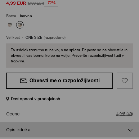
4,99
EUR
-72%
17,99
EUR
Barva
-
barvna
Velikost
-
ONE SIZE
(razprodano)
Ta izdelek trenutno ni na voljo na spletu. Prijavite se na obvestila in
obvestili vas bomo, ko bo na voljo. Preverite razpoložljivost tudi v
trgovini.
Obvesti me o razpoložljivosti
Dostopnost v prodajalnah
Ocene
4,9/5
(
49
)
Opis izdelka