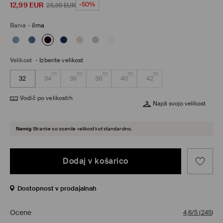
12,99
EUR
-50%
25,99
EUR
Barva
-
črna
Velikost
-
Izberite velikost
32
34
36
38
40
42
Vodič po velikostih
Najdi svojo velikost
Namig
Stranke so ocenile velikost kot standardno.
Dodaj v košarico
Dostopnost v prodajalnah
Ocene
4,6/5
(
245
)