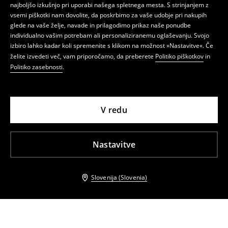
najboljšo izkušnjo pri uporabi našega spletnega mesta. S strinjanjem z
vsemi piškotki nam dovolite, da poskrbimo za vaše udobje pri nakupih
glede na vaše želje, navade in prilagodimo prikaz naše ponudbe
individualno vašim potrebam ali personaliziranemu oglaševanju. Svojo
izbiro lahko kadar koli spremenite s klikom na možnost »Nastavitve«. Če
želite izvedeti več, vam priporočamo, da preberete
Politiko piškotkov
in
Politiko zasebnosti
.
V redu
Nastavitve
Slovenija (Slovenia)