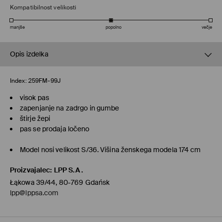
Kompatibilnost velikosti
manjše
popolno
večje
Opis izdelka
Index:
259FM-99J
visok pas
zapenjanje na zadrgo in gumbe
štirje žepi
pas se prodaja ločeno
Model nosi velikost S/36. Višina ženskega modela 174 cm
Proizvajalec
:
LPP S.A.
Łąkowa 39/44, 80-769 Gdańsk
lpp@lppsa.com