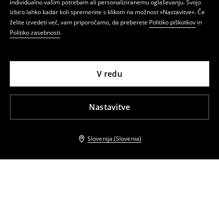
individualno vašim potrebam ali personaliziranemu oglaševanju. Svojo
izbiro lahko kadar koli spremenite s klikom na možnost »Nastavitve«. Če
želite izvedeti več, vam priporočamo, da preberete
Politiko piškotkov
in
Politiko zasebnosti
.
V redu
Nastavitve
Slovenija (Slovenia)