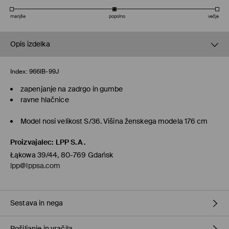
manjše
popolno
večje
Opis izdelka
Index:
966IB-99J
zapenjanje na zadrgo in gumbe
ravne hlačnice
Model nosi velikost S/36. Višina ženskega modela 176 cm
Proizvajalec
:
LPP S.A.
Łąkowa 39/44, 80-769 Gdańsk
lpp@lppsa.com
Sestava in nega
Pošiljanje in vračila