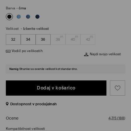
Barva
-
črna
Velikost
-
Izberite velikost
32
34
36
38
40
42
Vodič po velikostih
Najdi svojo velikost
Namig
Stranke so ocenile velikost kot standardno.
Dodaj v košarico
Dostopnost v prodajalnah
Ocene
4,7/5
(
188
)
Kompatibilnost velikosti