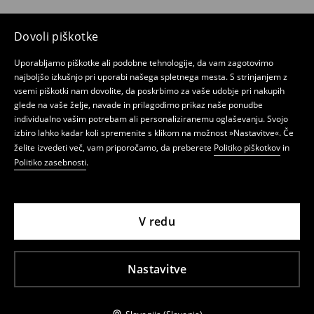
Dovoli piškotke
Uporabljamo piškotke ali podobne tehnologije, da vam zagotovimo
najboljšo izkušnjo pri uporabi našega spletnega mesta. S strinjanjem z
vsemi piškotki nam dovolite, da poskrbimo za vaše udobje pri nakupih
glede na vaše želje, navade in prilagodimo prikaz naše ponudbe
individualno vašim potrebam ali personaliziranemu oglaševanju. Svojo
izbiro lahko kadar koli spremenite s klikom na možnost »Nastavitve«. Če
želite izvedeti več, vam priporočamo, da preberete
Politiko piškotkov
in
Politiko zasebnosti
.
V redu
Nastavitve