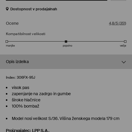
Dostopnost v prodajalnah
Ocene
4,8/5
(
351
)
Kompatibilnost velikosti
manjše
popolno
večje
Opis izdelka
Index:
306FX-95J
visok pas
zapenjanje na zadrgo in gumbe
široke hlačnice
100% bombaž
Model nosi velikost S/36. Višina ženskega modela 179 cm
Proizvajalec
:
LPP S.A.