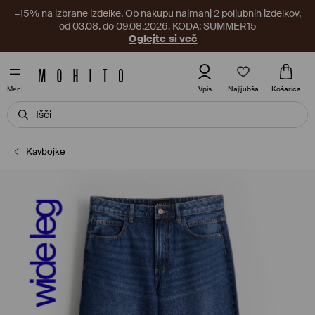
–15% na izbrane izdelke. Ob nakupu najmanj 2 poljubnih izdelkov,
od 03.08. do 09.08.2026. KODA: SUMMER15
Oglejte si več
Najljubša
Vpis
Košarica
MenI
Kavbojke