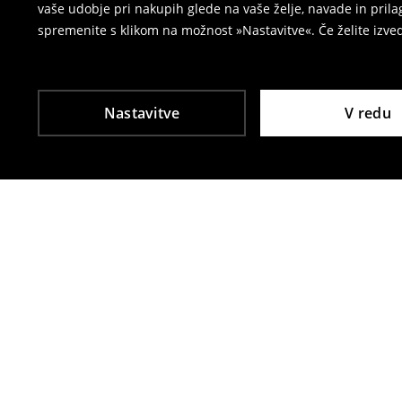
vaše udobje pri nakupih glede na vaše želje, navade in pril
spremenite s klikom na možnost »Nastavitve«. Če želite izv
Nastavitve
V redu
Tudi druge stranke so izbrale