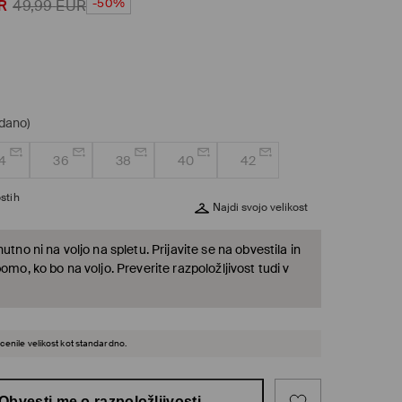
-50%
R
49,99
EUR
odano)
4
36
38
40
42
stih
Najdi svojo velikost
nutno ni na voljo na spletu. Prijavite se na obvestila in
bomo, ko bo na voljo. Preverite razpoložljivost tudi v
cenile velikost kot standardno.
Obvesti me o razpoložljivosti