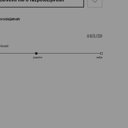
prodajalnah
4,6/5
(
113
)
ikosti
popolno
večje