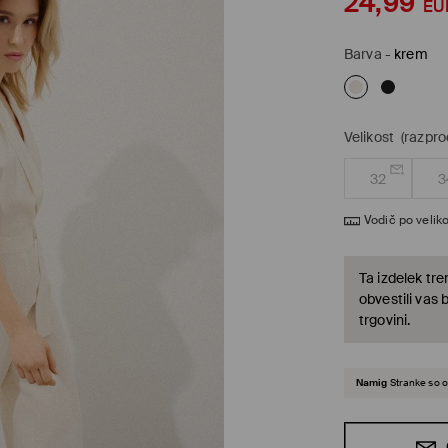
24,99
EU
Barva
-
krem
Velikost
(razpr
32
3
Vodič po veliko
Ta izdelek tre
obvestili vas 
trgovini.
Namig
Stranke so o