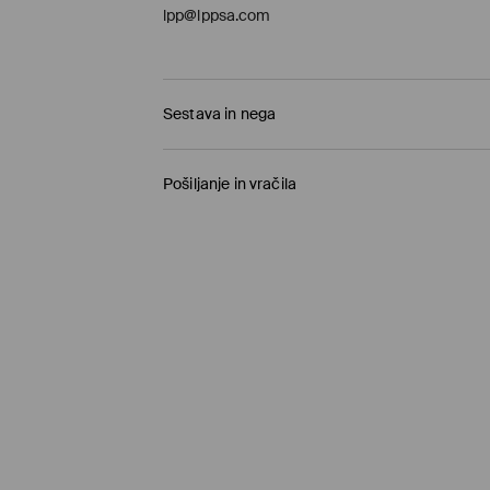
lpp@lppsa.com
Sestava in nega
Glavni material
:
68% VISKOZA, 32% perilo
Pošiljanje in vračila
STROJNO PRANJE PRI NAJV. TEMP. 30 °C -
Pravila pošiljanja
NE UPORABLJAJTE BELILA
Prevzem v trgovini
(1-11 delovnih dni)
NE SUŠITE V SUŠILNEM STROJU
0,00 €
/ Spletno plačilo
LIKAJTE PRI NAJV. TEMP. 150 °C
Paketno trgovino
(5-8 delovnih dni)
NE KEMIČNO ČISTITI
3,95 €
/ Spletno plačilo
Standardna dostava
(5-8 delovnih dni)
4,5 €
/ Spletno plačilo