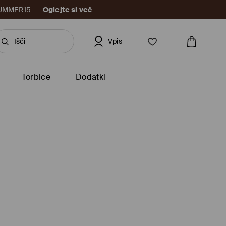
: SUMMER15
Oglejte si več
Vpis
Torbice
Dodatki