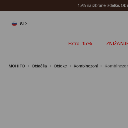
–15% na izbrane izdelke. Ob
SI
Extra -15%
ZNIŽANJ
MOHITO
Oblačila
Obleke
Kombinezoni
Kombinezon 