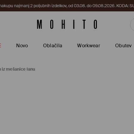
 nakupu najmanj 2 poljubnih izdelkov, od 03.08. do 09.08.2026. KODA
E
Novo
Oblačila
Workwear
Obutev
iz mešanice lanu