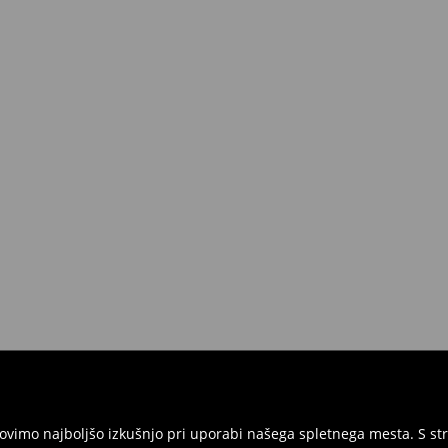
ednosti nad 50 EUR.
 lahko to storite brezplačno v roku
 vse etikete in morajo biti v
ite izdelke in račun ali potrditev
ni obrazec za vračilo in nam izdelke
rgovinah. Prosimo, uporabite
vimo najboljšo izkušnjo pri uporabi našega spletnega mesta. S str