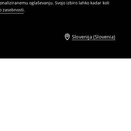
naliziranemu oglaševanju. Svojo izbiro lahko kadar koli
ko zasebnosti
.
Slovenija (Slovenia)