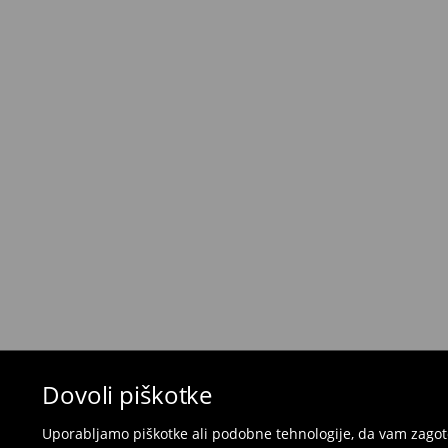
Kurir - Plačilo ob prevzemu
(5-8 delovnih dni)
5,5 €
/ Gotovina prilikom dostave
Brezplačna dostava pri nakupu
izdelkov v vr
⟶
Metode dostave
Pravila vračil
Če želite vrniti izdelek, kupljen na mohito.com,
30 dneh od datuma dostave. Izdelki morajo imeti
popolnem stanju.
- v katero koli Mohito trgovino v Sloveniji prines
naročila
- za vračilo v spletno trgovino - izpolnite splet
pošljite nazaj.
Kopalk in pižam ni mogoče vrniti v fizičnih t
spletni obrazec za vračilo.
Dovoli piškotke
⟶
Vračila in zamenjave v e-poslovanju
Uporabljamo piškotke ali podobne tehnologije, da vam zagoto