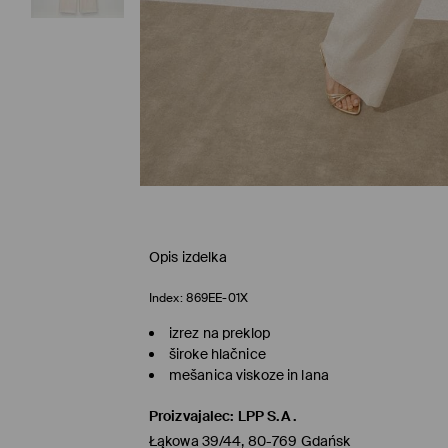
Opis izdelka
Index:
869EE-01X
izrez na preklop
široke hlačnice
mešanica viskoze in lana
Proizvajalec
:
LPP S.A.
Łąkowa 39/44, 80-769 Gdańsk