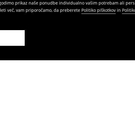
agodimo prikaz naše ponudbe individualno vašim potrebam ali perso
edeti več, vam priporočamo, da preberete
Politiko piškotkov
in
Politi