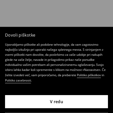
Dovoli piškotke
Uporabljamo piškotke ali podobne tehnologije, da vam zagotovimo
najboljšo izkušnjo pri uporabi našega spletnega mesta. S strinjanjem z
vsemi piškotki nam dovolite, da poskrbimo za vaše udobje pri nakupih
glede na vaše želje, navade in prilagodimo prikaz naše ponudbe
individualno vašim potrebam ali personaliziranemu oglaševanju. Svojo
izbiro lahko kadar koli spremenite s klikom na možnost »Nastavitve«. Če
želite izvedeti več, vam priporočamo, da preberete
Politiko piškotkov
in
Politiko zasebnosti
.
V redu