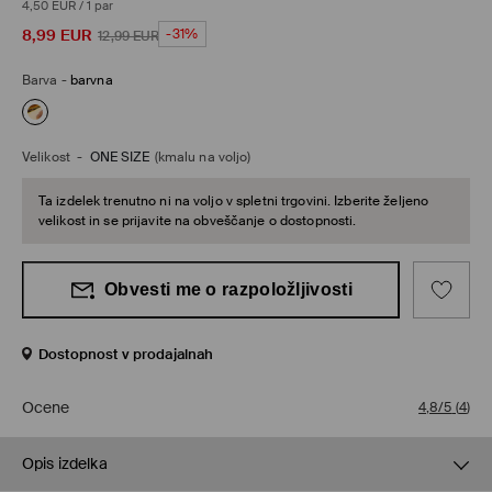
4,50 EUR
/
1 par
8,99
EUR
-31%
12,99
EUR
Barva
-
barvna
Velikost
-
ONE SIZE
(kmalu na voljo)
Ta izdelek trenutno ni na voljo v spletni trgovini. Izberite željeno
velikost in se prijavite na obveščanje o dostopnosti.
Obvesti me o razpoložljivosti
Dostopnost v prodajalnah
Ocene
4,8/5
(
4
)
Opis izdelka