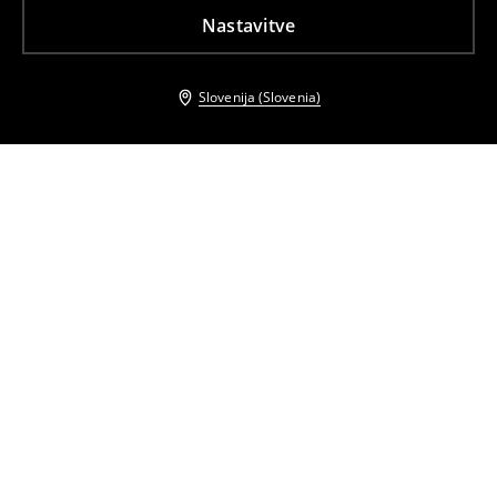
Nastavitve
Slovenija (Slovenia)
Tudi druge stranke so izbrale
Torba v obliki košare
Komplet uhanov
19
,
99
EUR
39,99
EUR
9
,
99
EUR
Komplet uhanov
Ogrlica