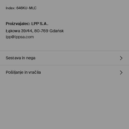
Index:
646KU-MLC
Proizvajalec
:
LPP S.A.
Łąkowa 39/44, 80-769 Gdańsk
lpp@lppsa.com
Sestava in nega
Pošiljanje in vračila
N/A
Pravila pošiljanja
Prevzem v trgovini
(1-11 delovnih dni)
0,00 €
/ Spletno plačilo
Paketno trgovino
(5-8 delovnih dni)
3,95 €
/ Spletno plačilo