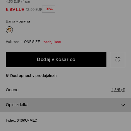
4,50 EUR
/
1 par
8,99
EUR
-31%
12,99
EUR
Barva
-
barvna
Velikost
-
ONE SIZE
zadnji kosi
Dodaj v košarico
Dostopnost v prodajalnah
Ocene
4,8/5
(
4
)
Opis izdelka
Index:
646KU-MLC