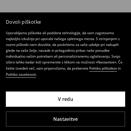
Dovoli piškotke
Uporabljamo piškotke ali podobne tehnologije, da vam zagotovimo
najboljšo izkušnjo pri uporabi našega spletnega mesta. S strinjanjem z
vsemi piškotki nam dovolite, da poskrbimo za vaše udobje pri nakupih
glede na vaše želje, navade in prilagodimo prikaz naše ponudbe
individualno vašim potrebam ali personaliziranemu oglaševanju. Svojo
izbiro lahko kadar koli spremenite s klikom na možnost »Nastavitve«. Če
želite izvedeti več, vam priporočamo, da preberete
Politiko piškotkov
in
Politiko zasebnosti
.
V redu
Nastavitve