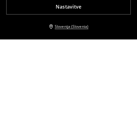
Nastavitve
Slovenija (Slovenia)
Tudi druge stranke so izbrale
Komplet uhanov
Torba za čez ramo
7
,
99
EUR
14,99
EUR
12
,
99
EUR
39,99
EUR
Shopper torba
Potovalna torba