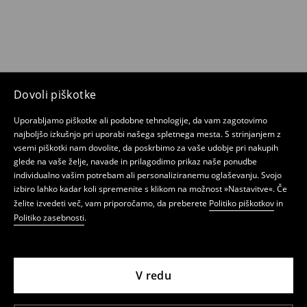
Dovoli piškotke
Uporabljamo piškotke ali podobne tehnologije, da vam zagotovimo
najboljšo izkušnjo pri uporabi našega spletnega mesta. S strinjanjem z
vsemi piškotki nam dovolite, da poskrbimo za vaše udobje pri nakupih
glede na vaše želje, navade in prilagodimo prikaz naše ponudbe
individualno vašim potrebam ali personaliziranemu oglaševanju. Svojo
izbiro lahko kadar koli spremenite s klikom na možnost »Nastavitve«. Če
želite izvedeti več, vam priporočamo, da preberete
Politiko piškotkov
in
Politiko zasebnosti
.
V redu