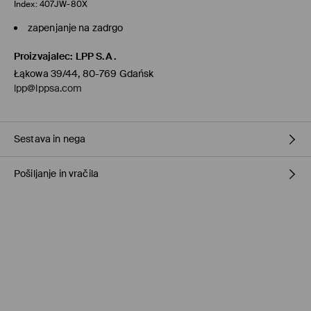
Index:
407JW-80X
zapenjanje na zadrgo
Proizvajalec
:
LPP S.A.
Łąkowa 39/44, 80-769 Gdańsk
lpp@lppsa.com
Sestava in nega
Pošiljanje in vračila
80% POLIURETAN, 20% TPU
Pravila pošiljanja
Prevzem v trgovini
(1-11 delovnih dni)
0,00 €
/ Spletno plačilo
Paketno trgovino
(5-8 delovnih dni)
3,95 €
/ Spletno plačilo