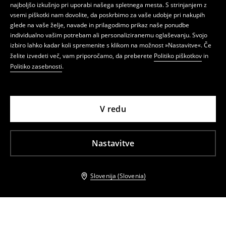
najboljšo izkušnjo pri uporabi našega spletnega mesta. S strinjanjem z
vsemi piškotki nam dovolite, da poskrbimo za vaše udobje pri nakupih
glede na vaše želje, navade in prilagodimo prikaz naše ponudbe
individualno vašim potrebam ali personaliziranemu oglaševanju. Svojo
izbiro lahko kadar koli spremenite s klikom na možnost »Nastavitve«. Če
želite izvedeti več, vam priporočamo, da preberete
Politiko piškotkov
in
Politiko zasebnosti
.
V redu
Nastavitve
Slovenija (Slovenia)