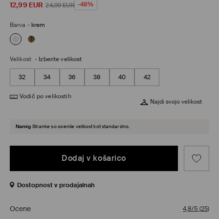
12,99
EUR
-48%
24,99
EUR
Barva
-
krem
Velikost
-
Izberite velikost
32
34
36
38
40
42
Vodič po velikostih
Najdi svojo velikost
Namig
Stranke so ocenile velikost kot standardno.
Dodaj v košarico
Dostopnost v prodajalnah
Ocene
4,8/5
(
25
)