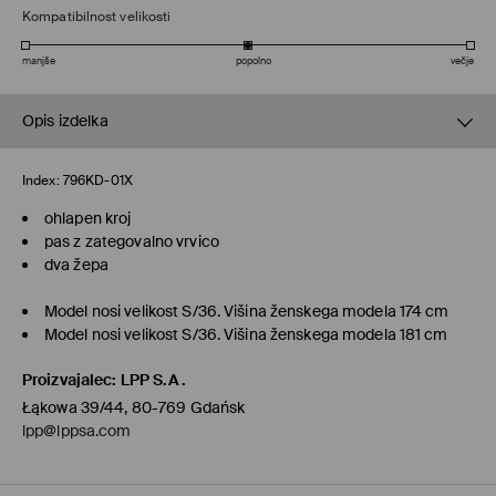
Kompatibilnost velikosti
manjše
popolno
večje
Opis izdelka
Index:
796KD-01X
ohlapen kroj
pas z zategovalno vrvico
dva žepa
Model nosi velikost S/36. Višina ženskega modela 174 cm
Model nosi velikost S/36. Višina ženskega modela 181 cm
Proizvajalec
:
LPP S.A.
Łąkowa 39/44, 80-769 Gdańsk
lpp@lppsa.com