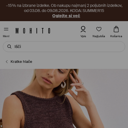
–15% na izbrane izdelke. Ob nakupu najmanj 2 poljubnih izdelkov,
od 03.08. do 09.08.2026. KODA: SUMMER15
Oglejte si več
Najljubša
Vpis
Košarica
MenI
Kratke hlače