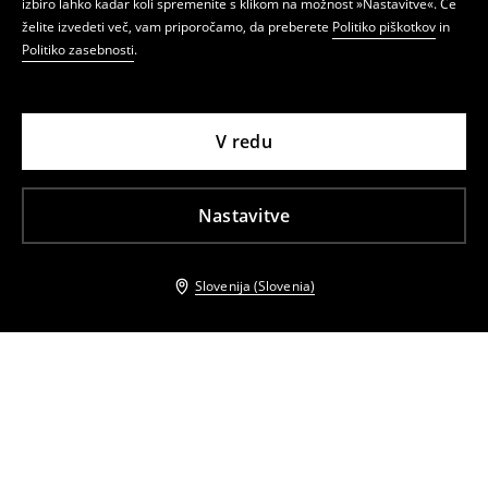
izbiro lahko kadar koli spremenite s klikom na možnost »Nastavitve«. Če
želite izvedeti več, vam priporočamo, da preberete
Politiko piškotkov
in
Politiko zasebnosti
.
V redu
Nastavitve
Slovenija (Slovenia)