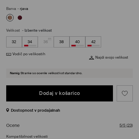
Barva
-
rjava
Velikost
-
Izberite velikost
32
34
36
38
40
42
Vodič po velikostih
Najdi svojo velikost
Namig
Stranke so ocenile velikost kot standardno.
Dodaj v košarico
Dostopnost v prodajalnah
Ocene
5/5
(
23
)
Kompatibilnost velikosti