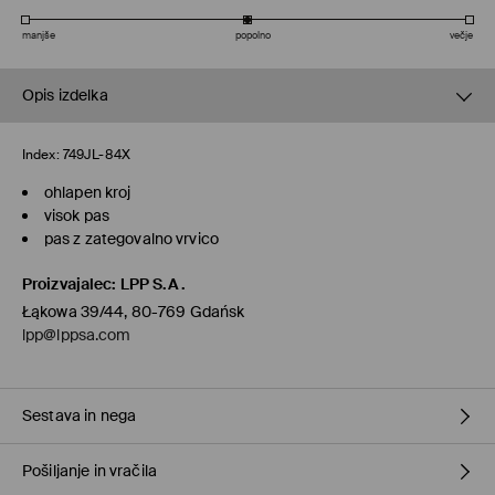
manjše
popolno
večje
Opis izdelka
Index:
749JL-84X
ohlapen kroj
visok pas
pas z zategovalno vrvico
Proizvajalec
:
LPP S.A.
Łąkowa 39/44, 80-769 Gdańsk
lpp@lppsa.com
Sestava in nega
Pošiljanje in vračila
82% VISKOZA, 18% POLIAMID