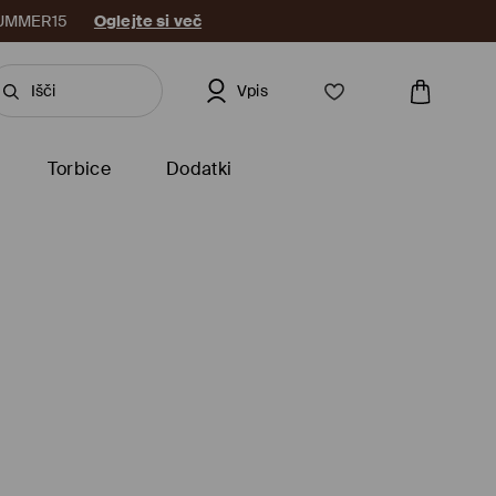
: SUMMER15
Oglejte si več
Vpis
Torbice
Dodatki