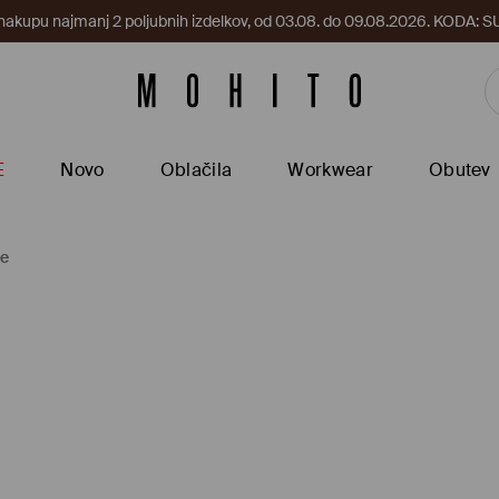
 nakupu najmanj 2 poljubnih izdelkov, od 03.08. do 09.08.2026. KODA
E
Novo
Oblačila
Workwear
Obutev
če