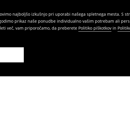
vimo najboljšo izkušnjo pri uporabi našega spletnega mesta. S str
agodimo prikaz naše ponudbe individualno vašim potrebam ali perso
edeti več, vam priporočamo, da preberete
Politiko piškotkov
in
Politi