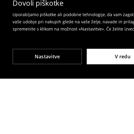
Dovoli piškotke
⟶
Vračila in zamenjave v e-poslovanju
Uporabljamo piškotke ali podobne tehnologije, da vam zagoto
vaše udobje pri nakupih glede na vaše želje, navade in pril
spremenite s klikom na možnost »Nastavitve«. Če želite izv
Nastavitve
V redu