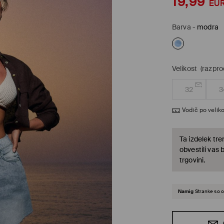
19,99
EU
Barva
-
modra
Velikost
(razpr
32
3
Vodič po veliko
Ta izdelek tre
obvestili vas 
trgovini.
Namig
Stranke so o