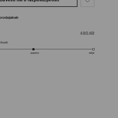
prodajalnah
4,9/5
(
43
)
ikosti
popolno
večje