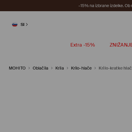
–15% na izbrane izdelke. Ob
SI
Extra -15%
ZNIŽANJ
MOHITO
Oblačila
Krila
Krilo-hlače
Krilo-kratke hla