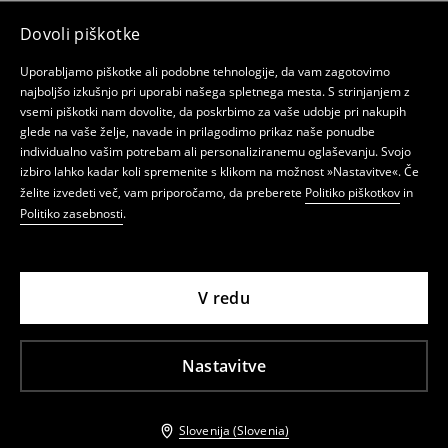
Dovoli piškotke
Uporabljamo piškotke ali podobne tehnologije, da vam zagotovimo
najboljšo izkušnjo pri uporabi našega spletnega mesta. S strinjanjem z
vsemi piškotki nam dovolite, da poskrbimo za vaše udobje pri nakupih
glede na vaše želje, navade in prilagodimo prikaz naše ponudbe
individualno vašim potrebam ali personaliziranemu oglaševanju. Svojo
izbiro lahko kadar koli spremenite s klikom na možnost »Nastavitve«. Če
želite izvedeti več, vam priporočamo, da preberete
Politiko piškotkov
in
Politiko zasebnosti
.
V redu
Nastavitve
Slovenija (Slovenia)