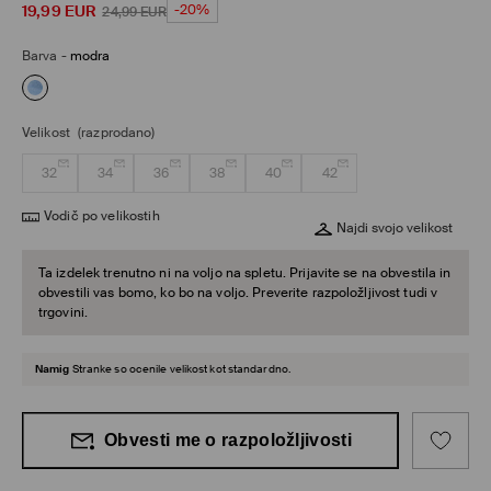
19,99
EUR
-20%
24,99
EUR
Barva
-
modra
Velikost
(razprodano)
32
34
36
38
40
42
Vodič po velikostih
Najdi svojo velikost
Ta izdelek trenutno ni na voljo na spletu. Prijavite se na obvestila in
obvestili vas bomo, ko bo na voljo. Preverite razpoložljivost tudi v
trgovini.
Namig
Stranke so ocenile velikost kot standardno.
Obvesti me o razpoložljivosti