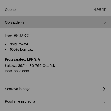
Ocene
4,7/5
(
13
)
Opis izdelka
Index:
964JJ-01X
dolgi rokavi
100% bombaž
Proizvajalec
:
LPP S.A.
Łąkowa 39/44, 80-769 Gdańsk
lpp@lppsa.com
Sestava in nega
Pošiljanje in vračila
100% BOMBAŽ