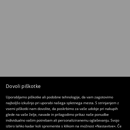
Dovoli piškotke
Uporabljamo piškotke ali podobne tehnologije, da vam zagotovimo
najboljšo izkušnjo pri uporabi našega spletnega mesta. S strinjanjem z
vsemi piškotki nam dovolite, da poskrbimo za vaše udobje pri nakupih
glede na vaše želje, navade in prilagodimo prikaz naše ponudbe
individualno vašim potrebam ali personaliziranemu oglaševanju. Svojo
izbiro lahko kadar koli spremenite s klikom na možnost »Nastavitve«. Če