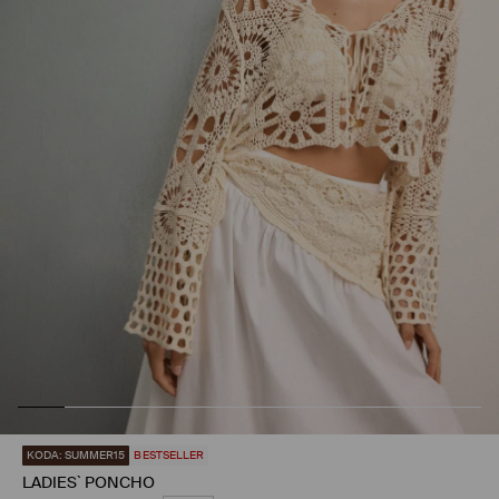
KODA: SUMMER15
BESTSELLER
LADIES` PONCHO