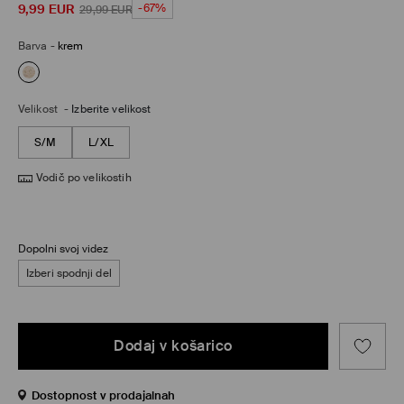
9,99
EUR
-67%
29,99
EUR
Barva
-
krem
Velikost
-
Izberite velikost
S/M
L/XL
Vodič po velikostih
Dopolni svoj videz
Izberi spodnji del
Dodaj v košarico
Dostopnost v prodajalnah