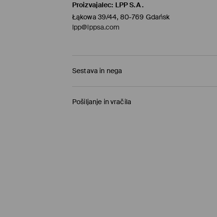
Proizvajalec
:
LPP S.A.
Łąkowa 39/44, 80-769 Gdańsk
lpp@lppsa.com
Sestava in nega
Glavni material
:
95% VISKOZA, 5% ELASTAN
Pošiljanje in vračila
NE UPORABLJAJTE BELILA
Pravila pošiljanja
NE SUŠITE V SUŠILNEM STROJU
Prevzem v trgovini
(1-11 delovnih dni)
LIKAJTE PRI NAJV. TEMP. 110 °C BREZ PARE
0,00 €
/ Spletno plačilo
NE KEMIČNO ČISTITI
Paketno trgovino
(5-8 delovnih dni)
3,95 €
/ Spletno plačilo
Standardna dostava
(5-8 delovnih dni)