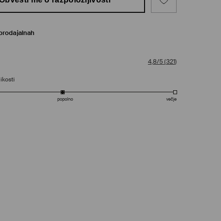
prodajalnah
4,8/5
(
321
)
ikosti
popolno
večje