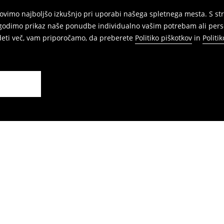
vimo najboljšo izkušnjo pri uporabi našega spletnega mesta. S str
agodimo prikaz naše ponudbe individualno vašim potrebam ali perso
edeti več, vam priporočamo, da preberete
Politiko piškotkov
in
Politi