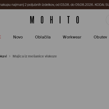
 nakupu najmanj 2 poljubnih izdelkov, od 03.08. do 09.08.2026. KODA
E
Novo
Oblačila
Workwear
Obutev
okavi
Majica iz mešanice viskoze