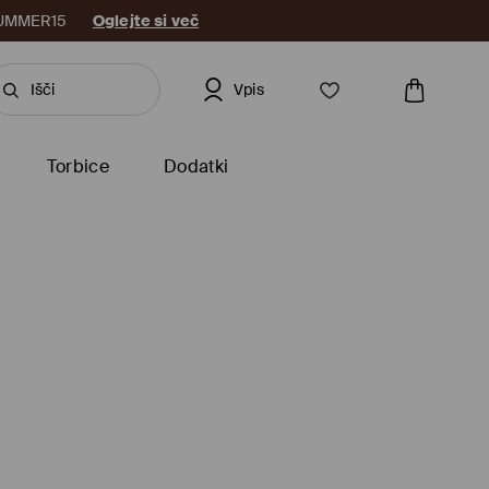
: SUMMER15
Oglejte si več
Vpis
Torbice
Dodatki