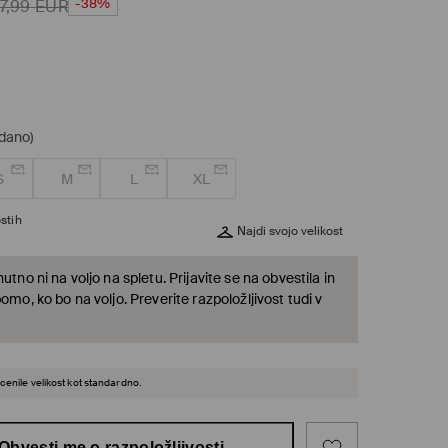
-38%
7,99
EUR
odano)
S
M
L
XL
stih
Najdi svojo velikost
nutno ni na voljo na spletu. Prijavite se na obvestila in
bomo, ko bo na voljo. Preverite razpoložljivost tudi v
cenile velikost kot standardno.
Obvesti me o razpoložljivosti