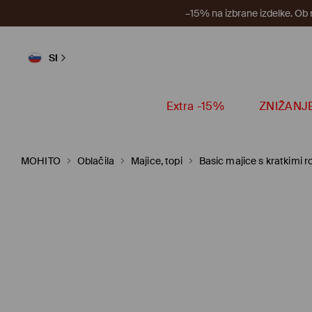
–15% na izbrane izdelke. Ob
SI
Extra -15%
ZNIŽANJ
MOHITO
Oblačila
Majice, topi
Basic majice s kratkimi r