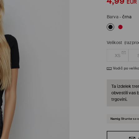
4,99
EUR
Barva
-
črna
Velikost
(razpr
XS
Vodič po veliko
Ta izdelek tre
obvestili vas 
trgovini.
Namig
Stranke so o