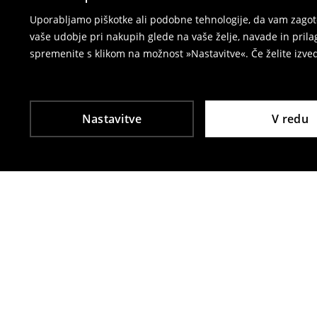
⟶
Vračila in zamenjave v e-poslovanju
Uporabljamo piškotke ali podobne tehnologije, da vam zagoto
vaše udobje pri nakupih glede na vaše želje, navade in pril
spremenite s klikom na možnost »Nastavitve«. Če želite izv
Nastavitve
V redu