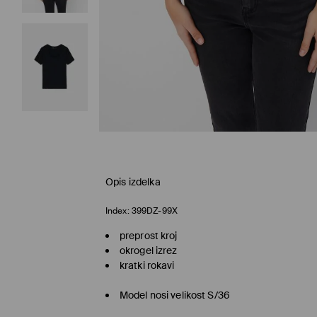
Opis izdelka
Index:
399DZ-99X
preprost kroj
okrogel izrez
kratki rokavi
Model nosi velikost S/36