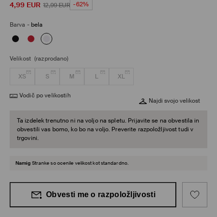
4,99
EUR
-62%
12,99
EUR
Barva
-
bela
Velikost
(razprodano)
XS
S
M
L
XL
Vodič po velikostih
Najdi svojo velikost
Ta izdelek trenutno ni na voljo na spletu. Prijavite se na obvestila in
obvestili vas bomo, ko bo na voljo. Preverite razpoložljivost tudi v
trgovini.
Namig
Stranke so ocenile velikost kot standardno.
Obvesti me o razpoložljivosti