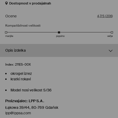
Dostopnost v prodajalnah
Ocene
4,7/5
(
206
)
Kompatibilnost velikosti
manjše
popolno
večje
Opis izdelka
Index:
211ES-00X
okrogel izrez
kratki rokavi
Model nosi velikost S/36
Proizvajalec
:
LPP S.A.
Łąkowa 39/44, 80-769 Gdańsk
lpp@lppsa.com