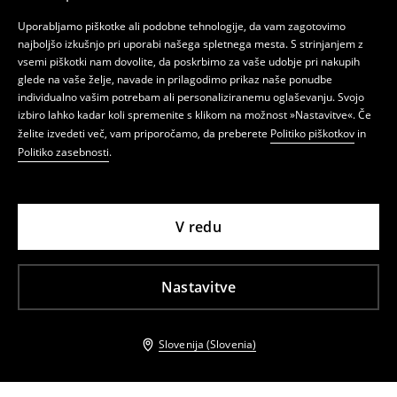
Uporabljamo piškotke ali podobne tehnologije, da vam zagotovimo
najboljšo izkušnjo pri uporabi našega spletnega mesta. S strinjanjem z
vsemi piškotki nam dovolite, da poskrbimo za vaše udobje pri nakupih
glede na vaše želje, navade in prilagodimo prikaz naše ponudbe
individualno vašim potrebam ali personaliziranemu oglaševanju. Svojo
izbiro lahko kadar koli spremenite s klikom na možnost »Nastavitve«. Če
želite izvedeti več, vam priporočamo, da preberete
Politiko piškotkov
in
Politiko zasebnosti
.
V redu
Nastavitve
Slovenija (Slovenia)