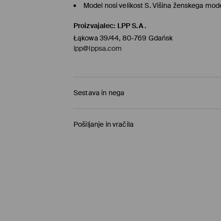
Model nosi velikost S. Višina ženskega mo
Proizvajalec
:
LPP S.A.
Łąkowa 39/44, 80-769 Gdańsk
lpp@lppsa.com
Sestava in nega
Pošiljanje in vračila
Pravila pošiljanja
Prevzem v trgovini
(1-11 delovnih dni)
0,00 €
/ Spletno plačilo
Paketno trgovino
(5-8 delovnih dni)
3,95 €
/ Spletno plačilo