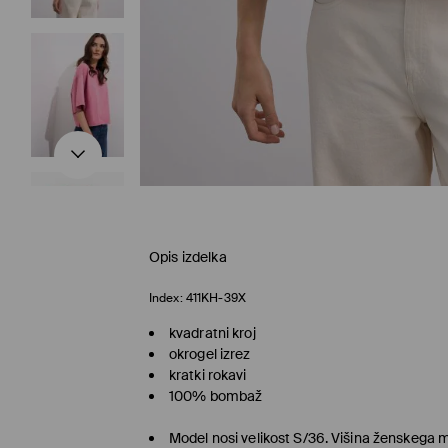
Opis izdelka
Index:
411KH-39X
kvadratni kroj
okrogel izrez
kratki rokavi
100% bombaž
Model nosi velikost S/36. Višina ženskega