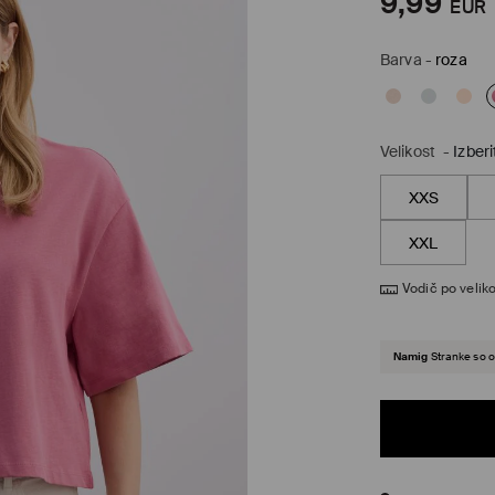
9,99
EUR
Barva
-
roza
Velikost
-
Izberi
XXS
XXL
Vodič po veliko
Namig
Stranke so o