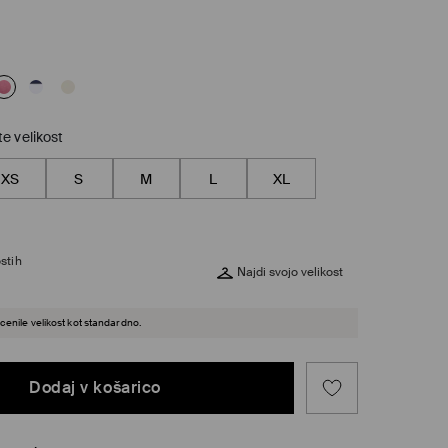
te velikost
XS
S
M
L
XL
stih
Najdi svojo velikost
cenile velikost kot standardno.
Dodaj v košarico