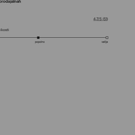
prodajalnah
4,7/5
(
51
)
ikosti
popolno
večje