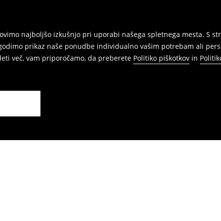
vimo najboljšo izkušnjo pri uporabi našega spletnega mesta. S str
agodimo prikaz naše ponudbe individualno vašim potrebam ali perso
edeti več, vam priporočamo, da preberete
Politiko piškotkov
in
Politi