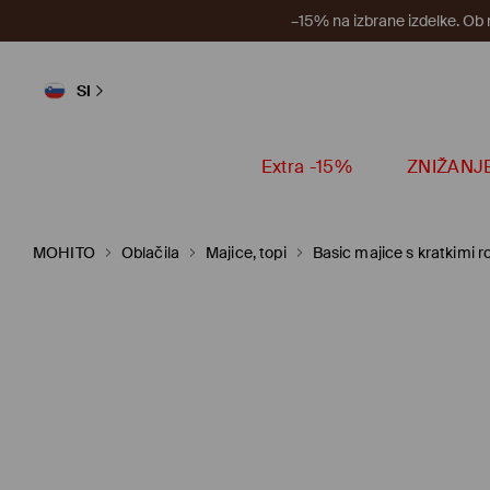
–15% na izbrane izdelke. Ob
SI
Extra -15%
ZNIŽANJ
MOHITO
Oblačila
Majice, topi
Basic majice s kratkimi r