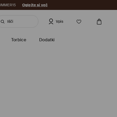
: SUMMER15
Oglejte si več
Vpis
Torbice
Dodatki