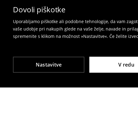
spletni obrazec za vračilo.
Dovoli piškotke
⟶
Vračila in zamenjave v e-poslovanju
Uporabljamo piškotke ali podobne tehnologije, da vam zagoto
vaše udobje pri nakupih glede na vaše želje, navade in pril
spremenite s klikom na možnost »Nastavitve«. Če želite izv
Nastavitve
V redu