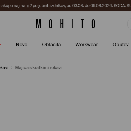
 nakupu najmanj 2 poljubnih izdelkov, od 03.08. do 09.08.2026. KODA
E
Novo
Oblačila
Workwear
Obutev
okavi
Majica s kratkimi rokavi