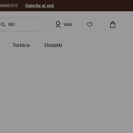
: SUMMER15
Oglejte si več
Vpis
Torbice
Dodatki