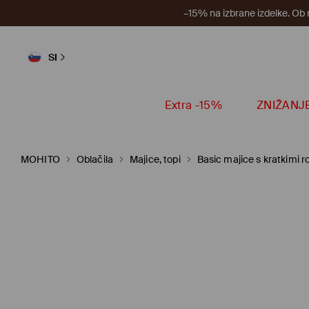
–15% na izbrane izdelke. Ob
SI
Extra -15%
ZNIŽANJ
MOHITO
Oblačila
Majice, topi
Basic majice s kratkimi r