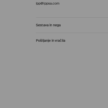
lpp@lppsa.com
Sestava in nega
N/A
Pošiljanje in vračila
Pravila pošiljanja
Prevzem v trgovini
(1-11 delovnih dni)
0,00 €
/ Spletno plačilo
Paketno trgovino
(5-8 delovnih dni)
3,95 €
/ Spletno plačilo
Standardna dostava
(5-8 delovnih dni)
4,5 €
/ Spletno plačilo