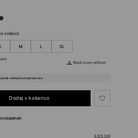
te velikost
S
M
L
XL
stih
Najdi svojo velikost
cenile velikost kot standardno.
Dodaj v košarico
prodajalnah
4,5/5
(
24
)