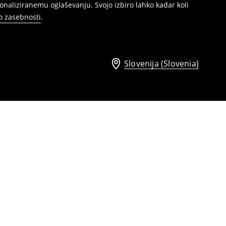
naliziranemu oglaševanju. Svojo izbiro lahko kadar koli
ko zasebnosti
.
Slovenija (Slovenia)