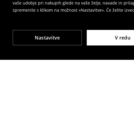
vaše udobje pri nakupih glede na vaše želje, navade in pril
spremenite s klikom na možnost »Nastavitve«. Če želite izv
Nastavitve
V redu
Tudi druge stranke so izbrale