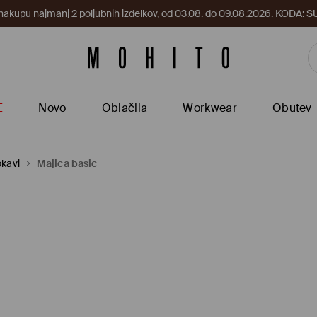
 nakupu najmanj 2 poljubnih izdelkov, od 03.08. do 09.08.2026. KODA
E
Novo
Oblačila
Workwear
Obutev
okavi
Majica basic