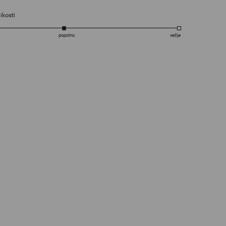
ikosti
popolno
večje