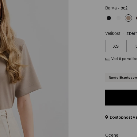
Barva
-
bež
Velikost
-
Izberi
XS
Vodič po veliko
Namig
Stranke so o
Dostopnost v 
Ocene