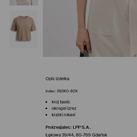
Opis izdelka
Index:
592KO-80X
kroj basic
okrogel izrez
kratki rokavi
Proizvajalec
:
LPP S.A.
Łąkowa 39/44, 80-769 Gdańsk