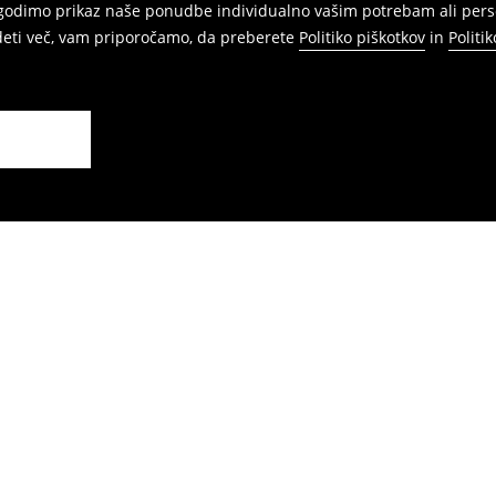
agodimo prikaz naše ponudbe individualno vašim potrebam ali perso
edeti več, vam priporočamo, da preberete
Politiko piškotkov
in
Politi