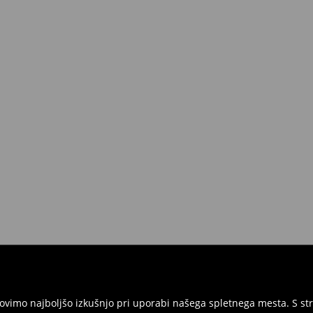
ednosti nad 50 EUR.
 lahko to storite brezplačno v roku
 vse etikete in morajo biti v
ite izdelke in račun ali potrditev
ni obrazec za vračilo in nam izdelke
rgovinah. Prosimo, uporabite
vimo najboljšo izkušnjo pri uporabi našega spletnega mesta. S str