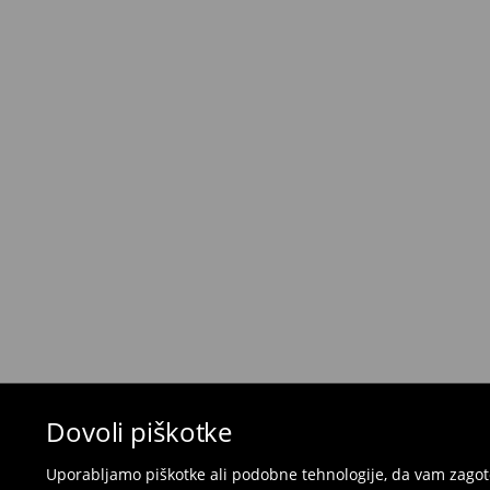
Kurir - Plačilo ob prevzemu
(5-8 delovnih dni)
5,5 €
/ Gotovina prilikom dostave
Brezplačna dostava pri nakupu
izdelkov v vr
⟶
Metode dostave
Pravila vračil
Če želite vrniti izdelek, kupljen na mohito.com,
30 dneh od datuma dostave. Izdelki morajo imeti
popolnem stanju.
- v katero koli Mohito trgovino v Sloveniji prines
naročila
- za vračilo v spletno trgovino - izpolnite splet
pošljite nazaj.
Kopalk in pižam ni mogoče vrniti v fizičnih t
spletni obrazec za vračilo.
Dovoli piškotke
⟶
Vračila in zamenjave v e-poslovanju
Uporabljamo piškotke ali podobne tehnologije, da vam zagoto