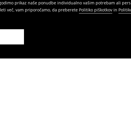
agodimo prikaz naše ponudbe individualno vašim potrebam ali perso
edeti več, vam priporočamo, da preberete
Politiko piškotkov
in
Politi