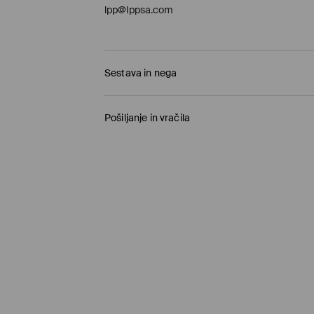
lpp@lppsa.com
Sestava in nega
55% VISKOZA, 45% POLIAMID
Pošiljanje in vračila
Pravila pošiljanja
Prevzem v trgovini
(1-11 delovnih dni)
0,00 €
/ Spletno plačilo
Paketno trgovino
(5-8 delovnih dni)
3,95 €
/ Spletno plačilo
Standardna dostava
(5-8 delovnih dni)
4,5 €
/ Spletno plačilo