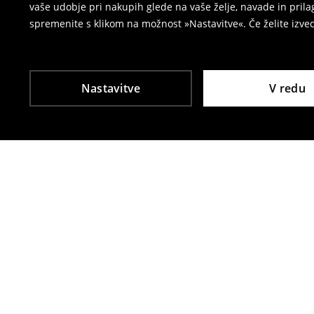
vaše udobje pri nakupih glede na vaše želje, navade in pril
spremenite s klikom na možnost »Nastavitve«. Če želite izv
Nastavitve
V redu
Tudi druge stranke so izbrale