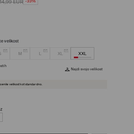
-33%
14,99
EUR
te velikost
S
M
L
XL
XXL
stih
Najdi svojo velikost
cenile velikost kot standardno.
ez