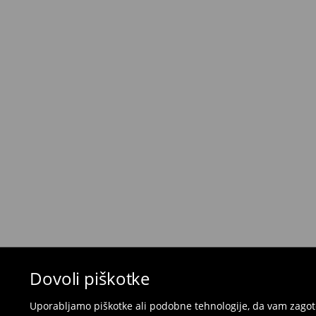
Kurir - Plačilo ob prevzemu
(5-8 delovnih dni)
5,5 €
/ Gotovina prilikom dostave
Brezplačna dostava pri nakupu
izdelkov v vr
⟶
Metode dostave
Pravila vračil
Če želite vrniti izdelek, kupljen na mohito.com,
30 dneh od datuma dostave. Izdelki morajo imeti
popolnem stanju.
- v katero koli Mohito trgovino v Sloveniji prines
naročila
- za vračilo v spletno trgovino - izpolnite splet
pošljite nazaj.
Kopalk in pižam ni mogoče vrniti v fizičnih t
spletni obrazec za vračilo.
Dovoli piškotke
⟶
Vračila in zamenjave v e-poslovanju
Uporabljamo piškotke ali podobne tehnologije, da vam zagoto