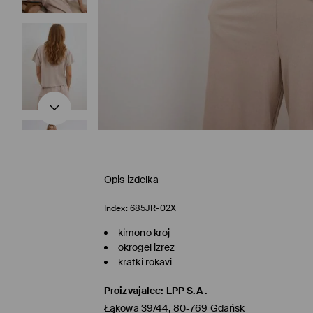
Opis izdelka
Index:
685JR-02X
kimono kroj
okrogel izrez
kratki rokavi
Proizvajalec
:
LPP S.A.
Łąkowa 39/44, 80-769 Gdańsk