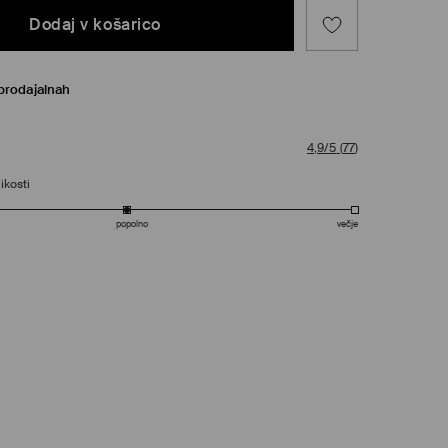
Dodaj v košarico
prodajalnah
4,9/5
(
77
)
ikosti
popolno
večje