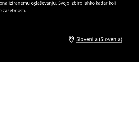
naliziranemu oglaševanju. Svojo izbiro lahko kadar koli
ko zasebnosti
.
Slovenija (Slovenia)