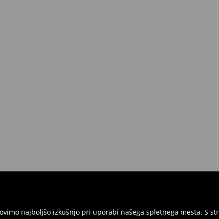
ednosti nad 50 EUR.
 lahko to storite brezplačno v roku
 vse etikete in morajo biti v
ite izdelke in račun ali potrditev
ni obrazec za vračilo in nam izdelke
rgovinah. Prosimo, uporabite
vimo najboljšo izkušnjo pri uporabi našega spletnega mesta. S str