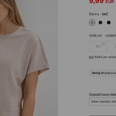
9,99
EUR
Barva
-
bež
Velikost
-
Izberi
XS
Vodič po veliko
Namig
Stranke so o
Dopolni svoj vid
Izberi spodnji del