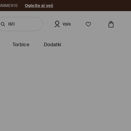
: SUMMER15
Oglejte si več
Vpis
Torbice
Dodatki