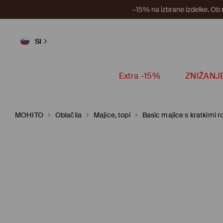
–15% na izbrane izdelke. Ob
SI
Extra -15%
ZNIŽANJ
MOHITO
Oblačila
Majice, topi
Basic majice s kratkimi r