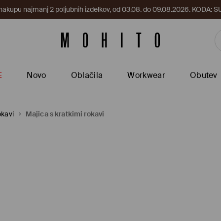
 nakupu najmanj 2 poljubnih izdelkov, od 03.08. do 09.08.2026. KODA
E
Novo
Oblačila
Workwear
Obutev
okavi
Majica s kratkimi rokavi